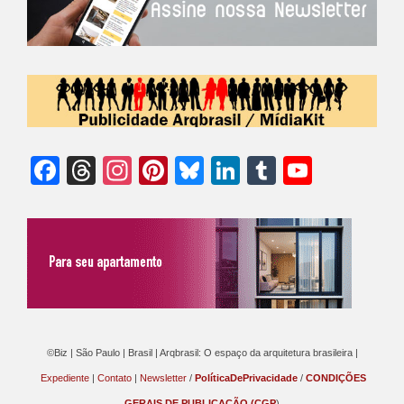
Facebook
Threads
Instagram
Pinterest
Bluesky
LinkedIn
Tumblr
YouTu
Chann
©Biz | São Paulo | Brasil | Arqbrasil: O espaço da arquitetura brasileira |
Expediente
|
Contato
|
Newsletter
/
PolíticaDePrivacidade
/
CONDIÇÕES
GERAIS DE PUBLICAÇÃO (CGP
)