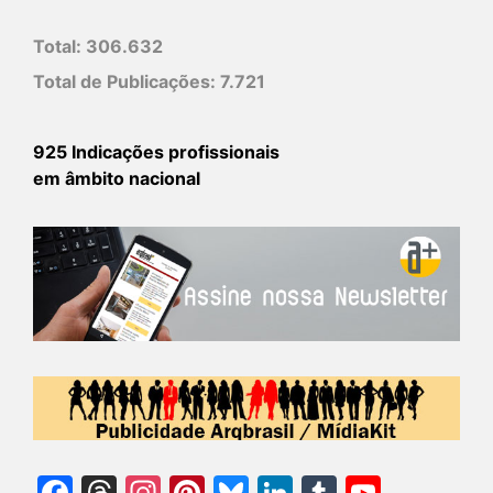
Total:
306.632
Total de Publicações:
7.721
925 Indicações profissionais
em âmbito nacional
Facebook
Threads
Instagram
Pinterest
Bluesky
LinkedIn
Tumblr
YouTu