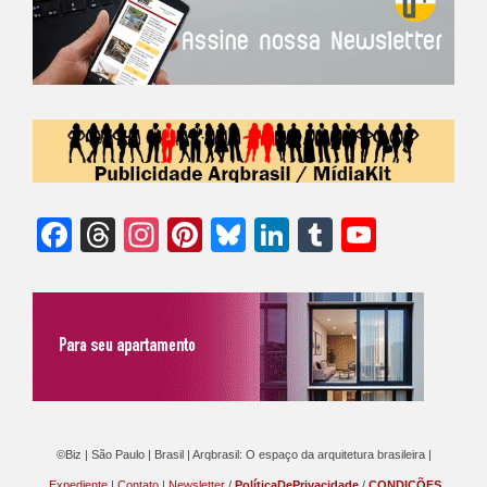
Facebook
Threads
Instagram
Pinterest
Bluesky
LinkedIn
Tumblr
YouTu
Chann
©Biz | São Paulo | Brasil | Arqbrasil: O espaço da arquitetura brasileira |
Expediente
|
Contato
|
Newsletter
/
PolíticaDePrivacidade
/
CONDIÇÕES