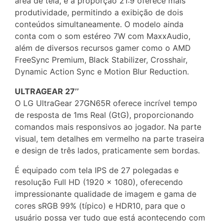
área de tela, e a proporção 21:9 oferece mais
produtividade, permitindo a exibição de dois
conteúdos simultaneamente. O modelo ainda
conta com o som estéreo 7W com MaxxAudio,
além de diversos recursos gamer como o AMD
FreeSync Premium, Black Stabilizer, Crosshair,
Dynamic Action Sync e Motion Blur Reduction.
ULTRAGEAR 27’’
O LG UltraGear 27GN65R oferece incrível tempo
de resposta de 1ms Real (GtG), proporcionando
comandos mais responsivos ao jogador. Na parte
visual, tem detalhes em vermelho na parte traseira
e design de três lados, praticamente sem bordas.
É equipado com tela IPS de 27 polegadas e
resolução Full HD (1920 x 1080), oferecendo
impressionante qualidade de imagem e gama de
cores sRGB 99% (típico) e HDR10, para que o
usuário possa ver tudo que está acontecendo com