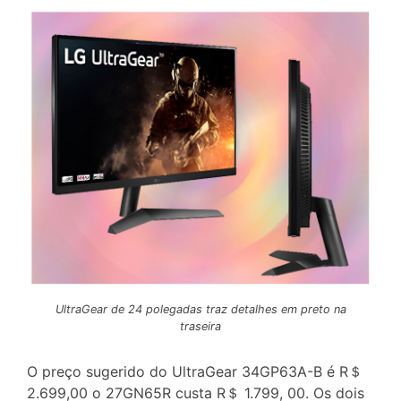
UltraGear de 24 polegadas traz detalhes em preto na
traseira
O preço sugerido do UltraGear 34GP63A-B é R＄
2.699,00 o 27GN65R custa R＄ 1.799, 00. Os dois