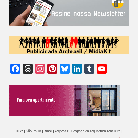
Facebook
Threads
Instagram
Pinterest
Bluesky
LinkedIn
Tumblr
YouTu
Chann
©Biz | São Paulo | Brasil | Arqbrasil: O espaço da arquitetura brasileira |