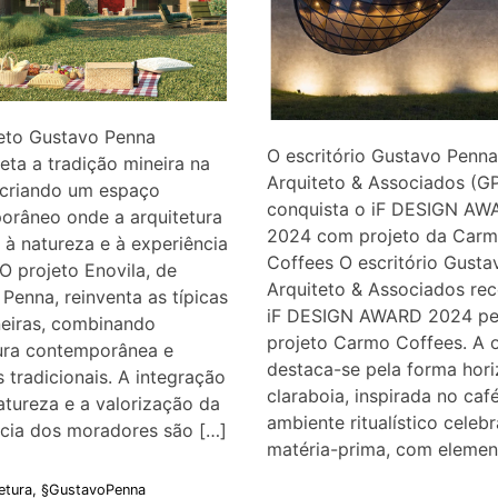
teto Gustavo Penna
O escritório Gustavo Penna
reta a tradição mineira na
Arquiteto & Associados (G
 criando um espaço
conquista o iF DESIGN AW
orâneo onde a arquitetura
2024 com projeto da Car
 à natureza e à experiência
Coffees O escritório Gust
 projeto Enovila, de
Arquiteto & Associados re
Penna, reinventa as típicas
iF DESIGN AWARD 2024 pe
neiras, combinando
projeto Carmo Coffees. A 
tura contemporânea e
destaca-se pela forma hori
s tradicionais. A integração
claraboia, inspirada no caf
tureza e a valorização da
ambiente ritualístico celebr
ncia dos moradores são […]
matéria-prima, com elemen
etura
,
§GustavoPenna