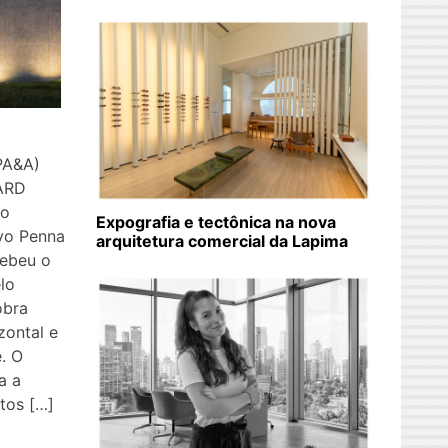
PA&A)
ARD
mo
Expografia e tectônica na nova
avo Penna
arquitetura comercial da Lapima
cebeu o
lo
obra
zontal e
é. O
a a
tos […]