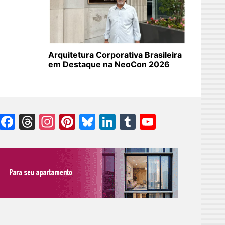
Arquitetura Corporativa Brasileira
em Destaque na NeoCon 2026
Facebook
Threads
Instagram
Pinterest
Bluesky
LinkedIn
Tumblr
YouTube
Channel