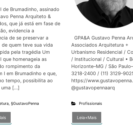
l de Brumadinho, assinado
tavo Penna Arquiteto &
os, que já está em fase de
ão, evidencia a
GPA&A Gustavo Penna Arq
cia de se preservar a
Associados Arquitetura +
 de quem teve sua vida
Urbanismo Residencial / C
pida pela tragédia Um
/ Institucional / Cultural • 
l que homenageia as
Horizonte–MG / São Paulo–
 do rompimento da
3218-2400 / (11) 3129-902
m I em Brumadinho e que,
https://www.gustavopenna
 tempo, possibilita ao
@gustavopennaar
e uma […]
Profissionais
etura
,
§GustavoPenna
Leia+Mais
ais