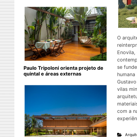
O arqui
reinterp
Enovila,
contemp
se funde
Paulo Tripoloni orienta projeto de
quintal e áreas externas
humana O
Gustavo 
vilas mi
arquite
materiai
com a na
experiê
Arquit