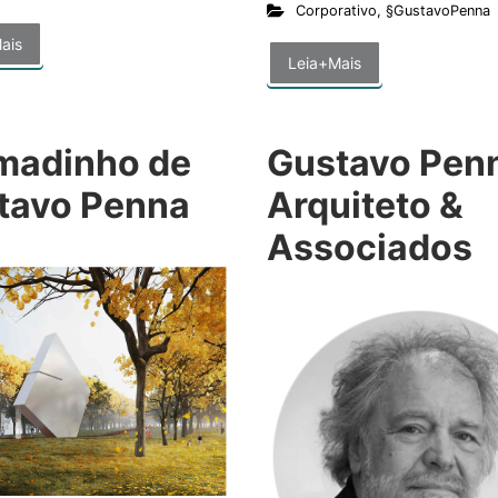
Corporativo
,
§GustavoPenna
ais
Leia+Mais
madinho de
Gustavo Pen
tavo Penna
Arquiteto &
Associados