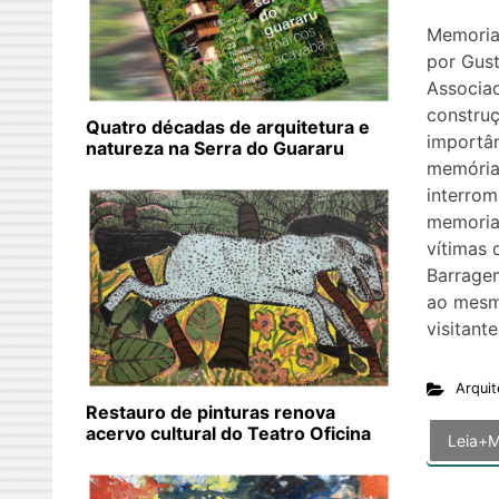
Memoria
por Gus
Associad
construç
Quatro décadas de arquitetura e
importân
natureza na Serra do Guararu
memória
interrom
memoria
vítimas
Barrage
ao mesmo
visitant
Arquit
Restauro de pinturas renova
acervo cultural do Teatro Oficina
Leia+M