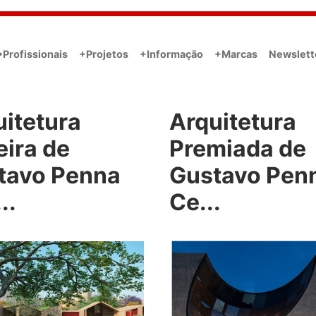
•Profissionais
+Projetos
+Informação
+Marcas
Newslett
uitetura
Arquitetura
eira de
Premiada de
tavo Penna
Gustavo Pen
..
Ce...