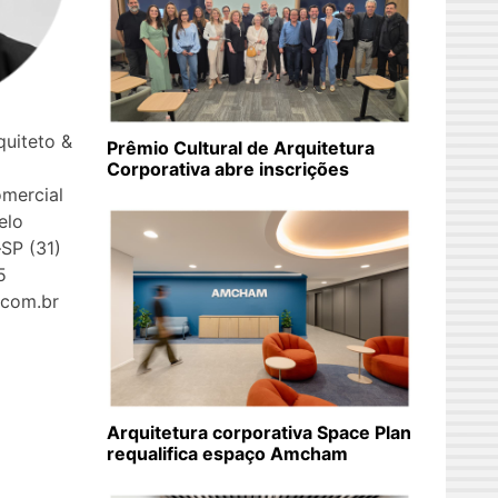
uiteto &
Prêmio Cultural de Arquitetura
Corporativa abre inscrições
omercial
Belo
SP (31)
5
.com.br
q
Arquitetura corporativa Space Plan
requalifica espaço Amcham