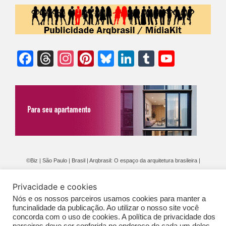
Facebook
Threads
Instagram
Pinterest
Bluesky
LinkedIn
Tumblr
YouTu
Chann
©Biz | São Paulo | Brasil | Arqbrasil: O espaço da arquitetura brasileira |
Expediente
|
Contato
|
Newsletter
/
PolíticaDePrivacidade
/
CONDIÇÕES
Privacidade e cookies
GERAIS DE PUBLICAÇÃO (CGP
)
Nós e os nossos parceiros usamos cookies para manter a
funcinalidade da publicação. Ao utilizar o nosso site você
concorda com o uso de cookies. A política de privacidade dos