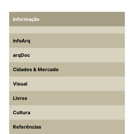
Informação
infoArq
arqDoc
Cidades & Mercado
Visual
Livros
Cultura
Referências