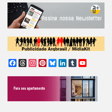
Facebook
Threads
Instagram
Pinterest
Bluesky
LinkedIn
Tumblr
YouTu
Chann