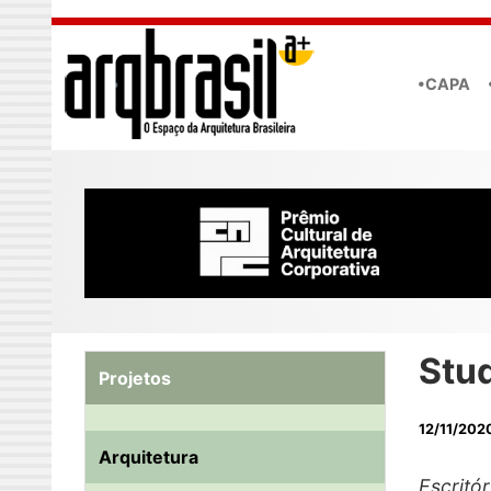
Skip to main content
•CAPA
Stud
Projetos
12/11/202
Arquitetura
Escritó