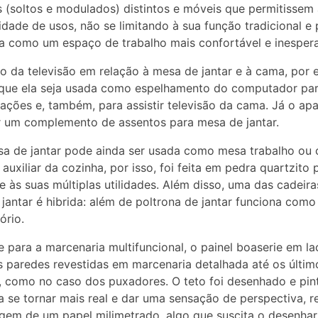
 (soltos e modulados) distintos e móveis que permitissem
cidade de usos, não se limitando à sua função tradicional 
a como um espaço de trabalho mais confortável e inesper
o da televisão em relação à mesa de jantar e à cama, por 
 que ela seja usada como espelhamento do computador pa
ações e, também, para assistir televisão da cama. Já o apa
 um complemento de assentos para mesa de jantar.
sa de jantar pode ainda ser usada como mesa trabalho ou
auxiliar da cozinha, por isso, foi feita em pedra quartzito 
te às suas múltiplas utilidades. Além disso, uma das cadeira
jantar é hibrida: além de poltrona de jantar funciona como
ório.
 para a marcenaria multifuncional, o painel boaserie em la
s paredes revestidas em marcenaria detalhada até os últim
, como no caso dos puxadores. O teto foi desenhado e pin
 se tornar mais real e dar uma sensação de perspectiva, r
em de um papel milimetrado, algo que suscita o desenhar