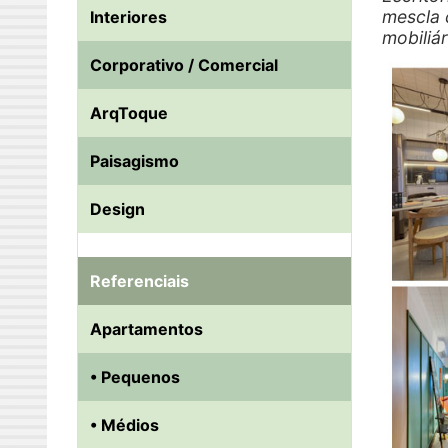
mescla 
Interiores
mobiliár
Corporativo / Comercial
ArqToque
Paisagismo
Design
Referenciais
Apartamentos
• Pequenos
• Médios