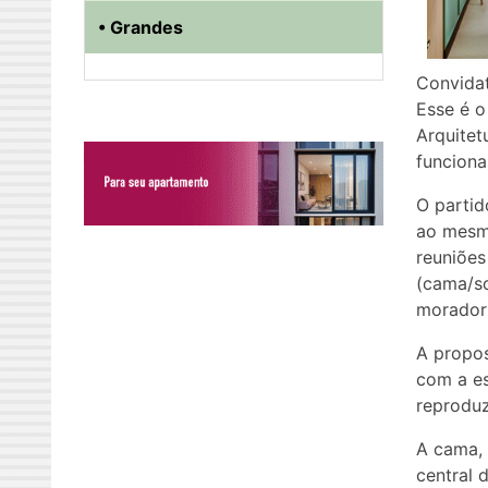
• Grandes
Convidat
Esse é o
Arquitet
funciona
O partid
ao mesm
reuniões
(cama/so
morador 
A propos
com a es
reproduz
A cama, 
central d