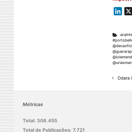
L
i
n
arqInte
k
#portobell
e
@decaofici
@guararap
d
@iolemendo
I
@uriasmar
n
Odara i
Métricas
Total:
306.455
Total de Publicações:
7.721