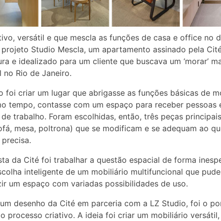
ivo, versátil e que mescla as funções de casa e office no di
 projeto Studio Mescla, um apartamento assinado pela Cit
ura e idealizado para um cliente que buscava um ‘morar’ ma
l no Rio de Janeiro.
o foi criar um lugar que abrigasse as funções básicas de m
o tempo, contasse com um espaço para receber pessoas e
 de trabalho. Foram escolhidas, então, três peças principai
fá, mesa, poltrona) que se modificam e se adequam ao qu
precisa.
ta da Cité foi trabalhar a questão espacial de forma inesp
colha inteligente de um mobiliário multifuncional que pud
ir um espaço com variadas possibilidades de uso.
um desenho da Cité em parceria com a LZ Studio, foi o po
o processo criativo. A ideia foi criar um mobiliário versátil