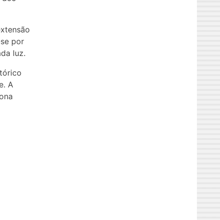
extensão
-se por
da luz.
tórico
e. A
iona