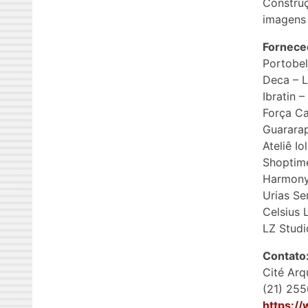
Construç
imagens
Fornece
Portobel
Deca – L
Ibratin –
Força Ca
Guararap
Ateliê I
Shoptim
Harmony
Urias Se
Celsius 
LZ Studi
Contato
Cité Arq
(21) 255
https://