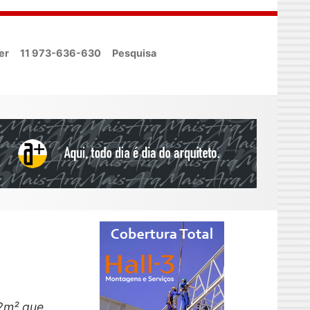
er
11 973-636-630
Pesquisa
32m² que