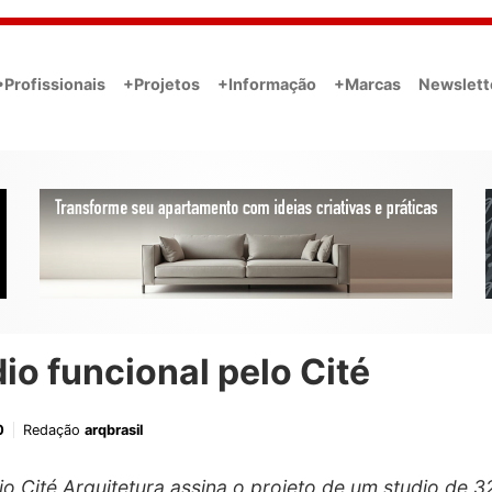
•Profissionais
+Projetos
+Informação
+Marcas
Newslett
io funcional pelo Cité
0
Redação
arqbrasil
rio Cité Arquitetura assina o projeto de um studio de 