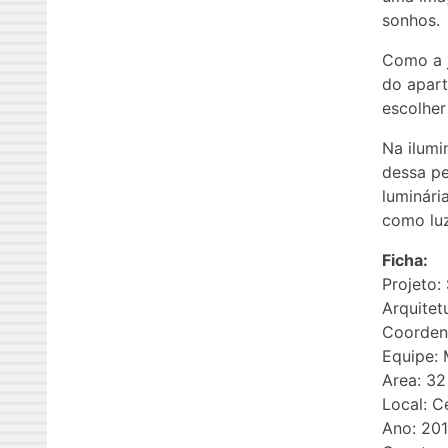
sonhos.
Como a j
do apart
escolher
Na ilumi
dessa pe
luminár
como luz
Ficha:
Projeto:
Arquitet
Coorden
Equipe: 
Area: 32
Local: C
Ano: 20