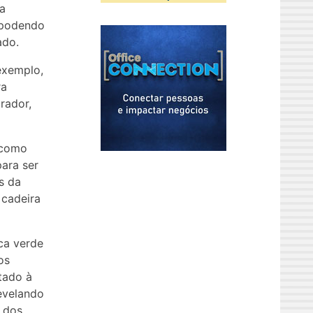
 a
e podendo
ado.
exemplo,
ra
rador,
 como
para ser
s da
 cadeira
ca verde
os
tado à
evelando
 dos