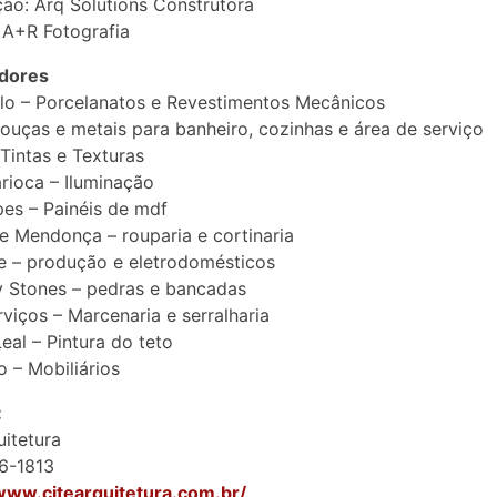
ão: Arq Solutions Construtora
 A+R Fotografia
dores
lo – Porcelanatos e Revestimentos Mecânicos
ouças e metais para banheiro, cozinhas e área de serviço
 Tintas e Texturas
rioca – Iluminação
es – Painéis de mdf
ole Mendonça – rouparia e cortinaria
e – produção e eletrodomésticos
 Stones – pedras e bancadas
rviços – Marcenaria e serralharia
Leal – Pintura do teto
o – Mobiliários
:
uitetura
6-1813
www.citearquitetura.com.br/