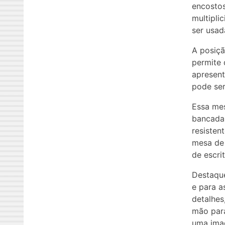
encostos
multipli
ser usad
A posiçã
permite
apresent
pode ser
Essa me
bancada 
resisten
mesa de 
de escrit
Destaque
e para a
detalhes
mão para
uma imag