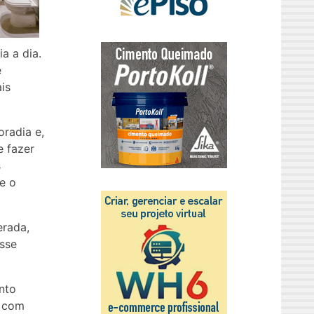
a a dia.
é
is
oradia e,
 fazer
s
e o
erada,
esse
nto
, com