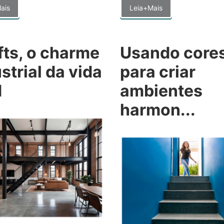
ais
Leia+Mais
fts, o charme
Usando core
strial da vida
para criar
d
ambientes
harmon...