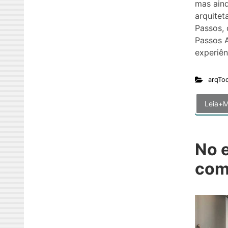
mas aind
arquitet
Passos, 
Passos A
experiên
arqTo
Leia+M
No e
com