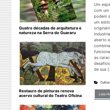
Um espa
com um t
podem se
um estil
originár
Quatro décadas de arquitetura e
natureza na Serra do Guararu
industri
aberto e
combinan
funcion
as carac
desafios
de sua [
Cultur
Restauro de pinturas renova
Leia+M
acervo cultural do Teatro Oficina