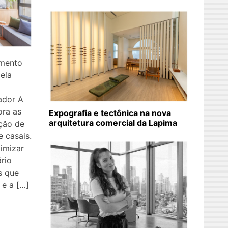
amento
 ela
ador A
ora as
Expografia e tectônica na nova
arquitetura comercial da Lapima
ção de
e casais.
imizar
rio
s que
 e a […]