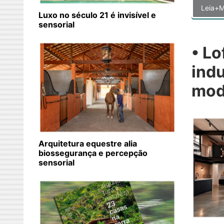
Leia+M
Luxo no século 21 é invisível e
sensorial
• Lo
indu
mo
Arquitetura equestre alia
biossegurança e percepção
sensorial