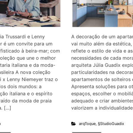
ia Trussardi e Lenny
A decoração de um apart
r é um convite para um
vai muito além da estética,
fisticado à beira-mar; com
reflete o estilo de vida e as
coleção que une o melhor
necessidades de cada mor
ataria italiana e da moda-
arquiteta Júlia Guadix expl
asileira A nova coleção
particularidades na decora
i x Lenny Niemeyer traz o
apartamentos de solteiros 
dos dois mundos: a
Apresenta soluções para ot
ção italiana e o espírito
espaços, escolher o mobiliá
raído da moda de praia
adequado e criar ambiente
a. […]
valorizem a individualidade
n
arqToque
,
§StudioGuadix