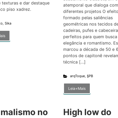
 texturas e dar destaque
atemporal que dialoga co
ico piso xadrez.
diferentes projetos O efeit
formado pelas saliências
geométricas nos tecidos de
to
,
Sika
cadeiras, pufes e cabeceir
ais
perfeitos para quem busca
elegância e romantismo. Es
marcou a década de 50 e 6
pontos de capitonê revel
técnica […]
arqToque
,
§PB
Leia+Mais
imalismo no
High low do