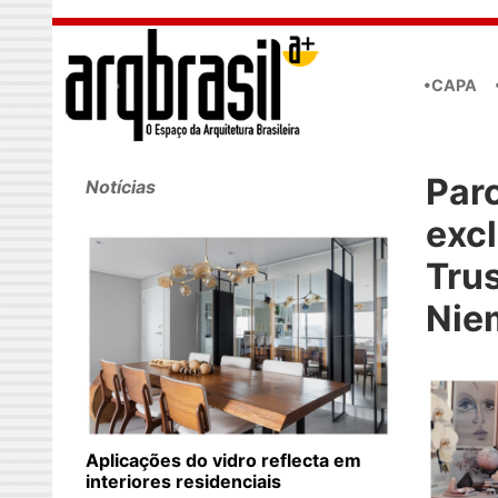
Skip to main content
•CAPA
Par
Notícias
exc
Tru
Niem
Aplicações do vidro reflecta em
interiores residenciais