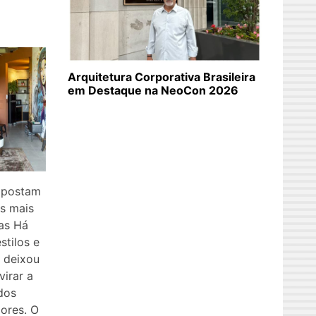
Arquitetura Corporativa Brasileira
em Destaque na NeoCon 2026
 apostam
as mais
tas Há
tilos e
, deixou
virar a
dos
iores. O