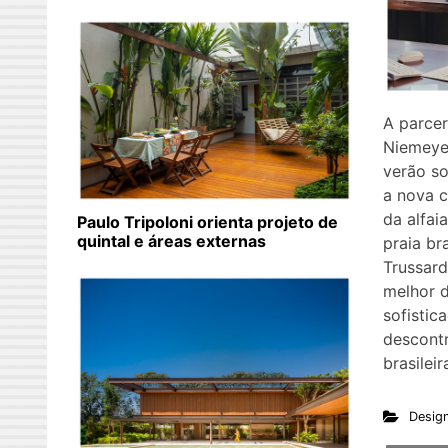
A parcer
Niemeye
verão so
a nova 
da alfai
Paulo Tripoloni orienta projeto de
quintal e áreas externas
praia br
Trussard
melhor 
sofistica
descont
brasileir
Desig