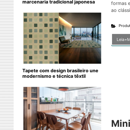
marcenaria tradicional japonesa
formas e
ao cláss
Produ
Leia+M
Tapete com design brasileiro une
modernismo e técnica têxtil
Min