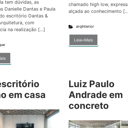
a tem dúvidas, as
chamado high low, expres
as Danielle Dantas e Paula
alçada ao conhecimento […
do escritório Dantas &
rquitetura, com
arqInterior
cia na realização […]
Leia+Mais
que
ais
scritório
Luiz Paulo
o em casa
Andrade em
concreto