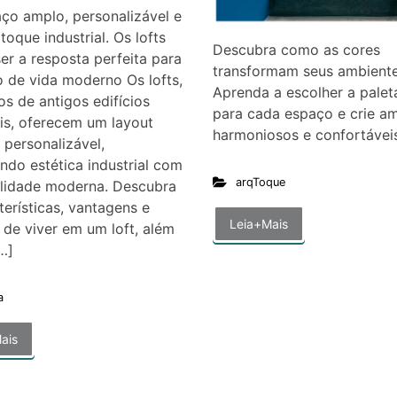
ço amplo, personalizável e
oque industrial. Os lofts
Descubra como as cores
r a resposta perfeita para
transformam seus ambiente
o de vida moderno Os lofts,
Aprenda a escolher a paleta
ios de antigos edifícios
para cada espaço e crie a
ais, oferecem um layout
harmoniosos e confortáveis
 personalizável,
do estética industrial com
arqToque
alidade moderna. Descubra
terísticas, vantagens e
Leia+Mais
 de viver em um loft, além
…]
a
ais