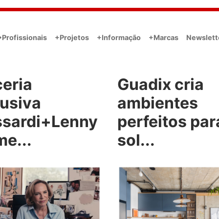
•Profissionais
+Projetos
+Informação
+Marcas
Newslett
ceria
Guadix cria
lusiva
ambientes
ssardi+Lenny
perfeitos par
e...
sol...