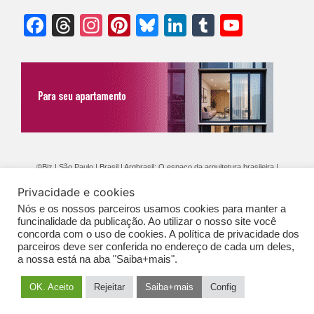
Facebook
Threads
Instagram
Pinterest
Bluesky
LinkedIn
Tumblr
YouTu
Chann
©Biz | São Paulo | Brasil | Arqbrasil: O espaço da arquitetura brasileira |
Expediente
|
Contato
|
Newsletter
/
PolíticaDePrivacidade
/
CONDIÇÕES
Privacidade e cookies
GERAIS DE PUBLICAÇÃO (CGP
)
Nós e os nossos parceiros usamos cookies para manter a
funcinalidade da publicação. Ao utilizar o nosso site você
concorda com o uso de cookies. A política de privacidade dos
parceiros deve ser conferida no endereço de cada um deles,
a nossa está na aba "Saiba+mais".
OK. Aceito
Rejeitar
Saiba+mais
Config