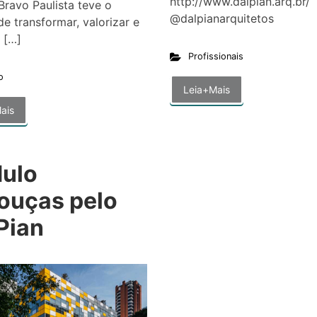
http://www.dalpian.arq.br/
 Bravo Paulista teve o
@dalpianarquitetos
de transformar, valorizar e
 […]
Profissionais
o
Leia+Mais
ais
ulo
ouças pelo
Pian