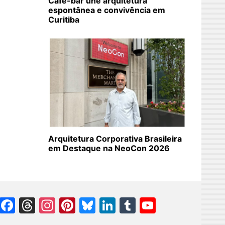
Café-bar une arquitetura
espontânea e convivência em
Curitiba
Arquitetura Corporativa Brasileira
em Destaque na NeoCon 2026
Facebook
Threads
Instagram
Pinterest
Bluesky
LinkedIn
Tumblr
YouTube
Channel