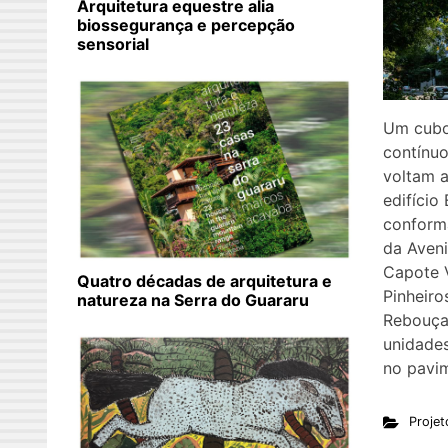
Arquitetura equestre alia
biossegurança e percepção
sensorial
Um cubo
contínuo
voltam a
edifício
conform
da Aven
Capote V
Quatro décadas de arquitetura e
Pinheiro
natureza na Serra do Guararu
Rebouça
unidades
no pavim
Projet