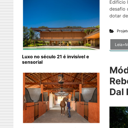
Edifício
desafio 
dotar de
Projet
Leia+M
Luxo no século 21 é invisível e
sensorial
Mód
Reb
Dal 