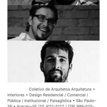
Coletivo de Arquitetos Arquitetura +
Interiores + Design Residencial / Comercial /
Pública / Institucional / Paisagística • São Paulo–
SP • Aracaju–SE (11) 4112-5127 / (79) 999-025-