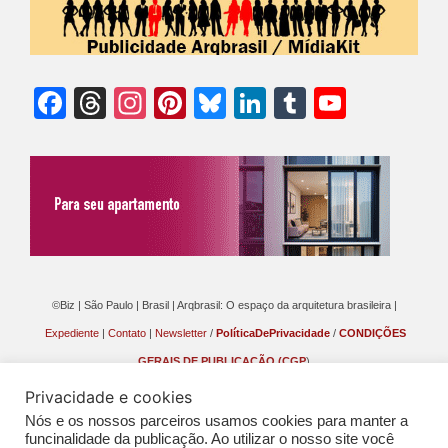
Facebook
Threads
Instagram
Pinterest
Bluesky
LinkedIn
Tumblr
YouTu
Chann
©Biz | São Paulo | Brasil | Arqbrasil: O espaço da arquitetura brasileira |
Expediente
|
Contato
|
Newsletter
/
PolíticaDePrivacidade
/
CONDIÇÕES
GERAIS DE PUBLICAÇÃO (CGP
)
Privacidade e cookies
Nós e os nossos parceiros usamos cookies para manter a
funcinalidade da publicação. Ao utilizar o nosso site você