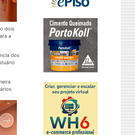
o dois
ara a
ência dos
stuário
neira
ários.