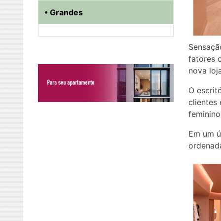
• Grandes
Sensação
fatores 
nova loj
O escrit
clientes
feminino
Em um ún
ordenada