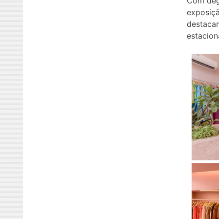
Com degr
exposiçã
destacam
estacion