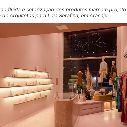
ção fluida e setorização dos produtos marcam projeto
o de Arquitetos para Loja Serafina, em Aracaju