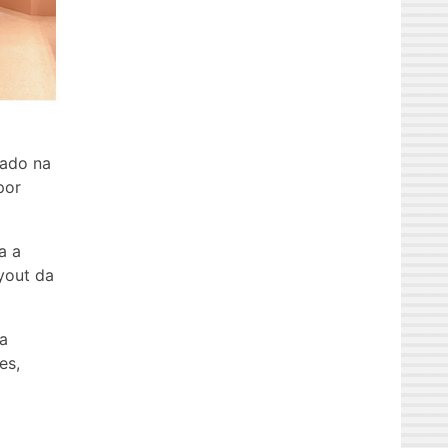
lado na
por
a a
yout da
sa
es,