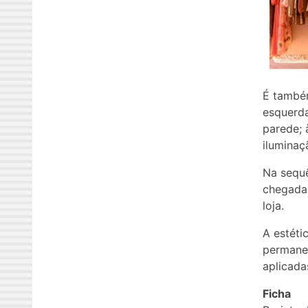
É também
esquerda
parede; 
iluminaç
Na sequê
chegada 
loja.
A estéti
permanec
aplicada
Ficha