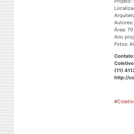
Projeto:
Localiza
Arquitet
Autores:
Área: 70
Ano proj
Fotos: A
Contato
Coletivo
(11) 41
http://c
#Coleti