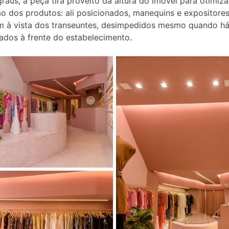
aus, a peça tira proveito da altura do imóvel para otimiza
o dos produtos: ali posicionados, manequins e expositores
 à vista dos transeuntes, desimpedidos mesmo quando há
ados à frente do estabelecimento.