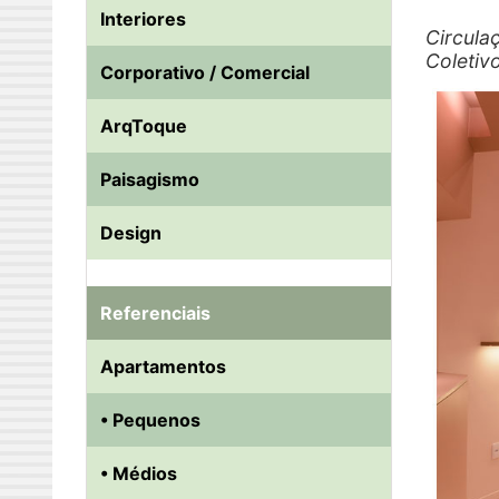
Interiores
Circula
Coletiv
Corporativo / Comercial
ArqToque
Paisagismo
Design
Referenciais
Apartamentos
• Pequenos
• Médios