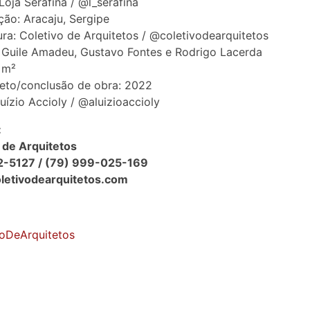
 Loja Serafina / @l_serafina
ção: Aracaju, Sergipe
ura: Coletivo de Arquitetos / @coletivodearquitetos
 Guile Amadeu, Gustavo Fontes e Rodrigo Lacerda
 m²
eto/conclusão de obra: 2022
luízio Accioly / @aluizioaccioly
:
 de Arquitetos
12-5127 / (79) 999-025-169
oletivodearquitetos.com
voDeArquitetos