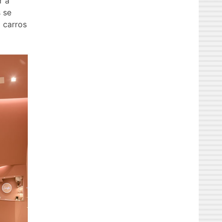
r a
 se
 carros