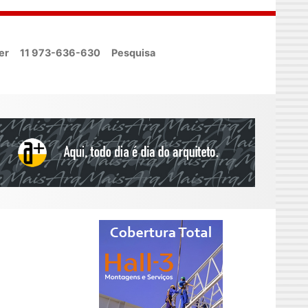
er
11 973-636-630
Pesquisa