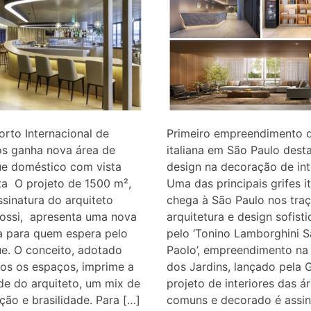
rto Internacional de
Primeiro empreendimento d
os ganha nova área de
italiana em São Paulo dest
e doméstico com vista
design na decoração de int
ta O projeto de 1500 m²,
Uma das principais grifes it
sinatura do arquiteto
chega à São Paulo nos tra
Rossi, apresenta uma nova
arquitetura e design sofist
a para quem espera pelo
pelo ‘Tonino Lamborghini S
e. O conceito, adotado
Paolo’, empreendimento na
os os espaços, imprime a
dos Jardins, lançado pela G
de do arquiteto, um mix de
projeto de interiores das á
ação e brasilidade. Para […]
comuns e decorado é assi