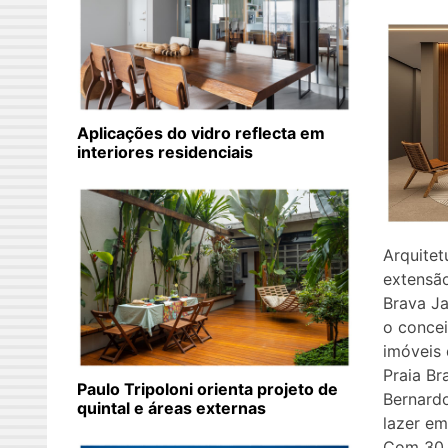
Aplicações do vidro reflecta em
interiores residenciais
Arquite
extensão
Brava Ja
o conce
imóveis 
Praia Br
Paulo Tripoloni orienta projeto de
Bernardo
quintal e áreas externas
lazer em
Com 30 