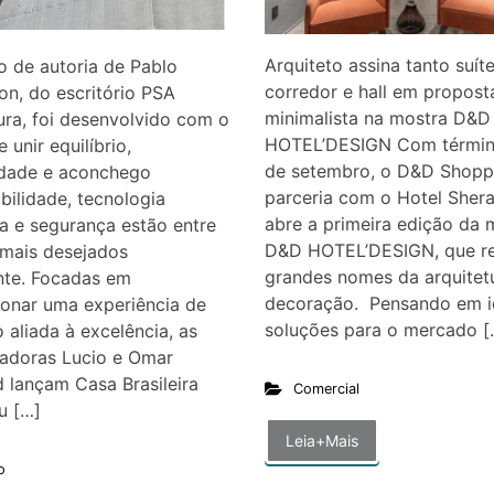
Arquiteto assina tanto suít
o de autoria de Pablo
corredor e hall em propost
n, do escritório PSA
minimalista na mostra D&D
ura, foi desenvolvido com o
HOTEL’DESIGN Com térmi
e unir equilíbrio,
de setembro, o D&D Shopp
idade e aconchego
parceria com o Hotel Shera
bilidade, tecnologia
abre a primeira edição da 
a e segurança estão entre
D&D HOTEL’DESIGN, que r
 mais desejados
grandes nomes da arquitet
nte. Focadas em
decoração. Pensando em i
ionar uma experiência de
soluções para o mercado [
 aliada à excelência, as
radoras Lucio e Omar
 lançam Casa Brasileira
Comercial
eu […]
Leia+Mais
o