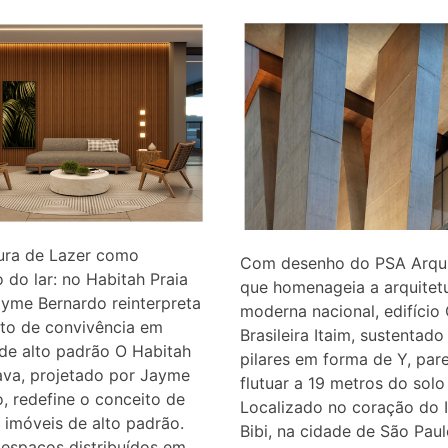
tura de Lazer como
Com desenho do PSA Arqui
 do lar: no Habitah Praia
que homenageia a arquitet
yme Bernardo reinterpreta
moderna nacional, edifício
ito de convivência em
Brasileira Itaim, sustentado
de alto padrão O Habitah
pilares em forma de Y, par
ava, projetado por Jayme
flutuar a 19 metros do solo
, redefine o conceito de
Localizado no coração do 
 imóveis de alto padrão.
Bibi, na cidade de São Paul
espaços distribuídos em