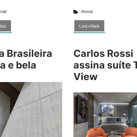
cial
Incorp
ais
Leia+Mais
 Brasileira
Carlos Rossi
a e bela
assina suíte 
View