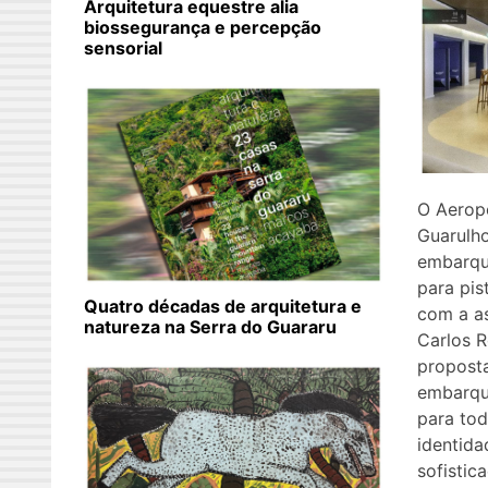
Arquitetura equestre alia
biossegurança e percepção
sensorial
O Aeropo
Guarulh
embarqu
para pis
Quatro décadas de arquitetura e
com a as
natureza na Serra do Guararu
Carlos 
propost
embarqu
para tod
identida
sofistic