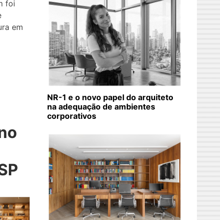
m foi
e
ura em
NR-1 e o novo papel do arquiteto
na adequação de ambientes
corporativos
 no
 SP