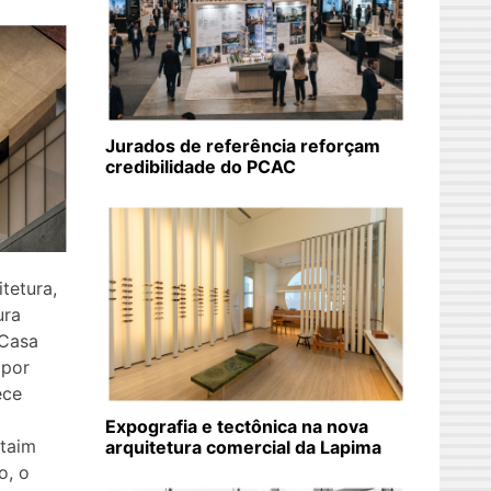
Jurados de referência reforçam
credibilidade do PCAC
tetura,
ura
 Casa
 por
ece
Expografia e tectônica na nova
Itaim
arquitetura comercial da Lapima
o, o