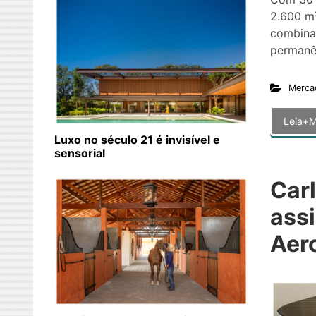
2.600 m
combina 
permanê
Merca
Leia+M
Luxo no século 21 é invisível e
sensorial
Car
ass
Aer