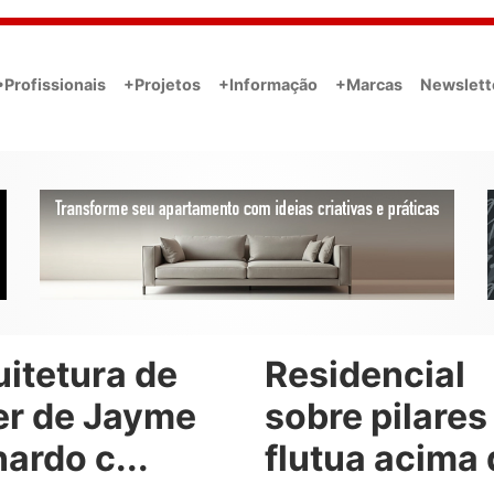
•Profissionais
+Projetos
+Informação
+Marcas
Newslett
itetura de
Residencial
er de Jayme
sobre pilares
ardo c...
flutua acima d