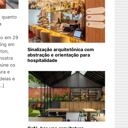
e quanto
a
no em 29
ing em
Sinalização arquitetônica com
ton,
abstração e orientação para
mostra
hospitalidade
eúne os
ura e
deias e
…]