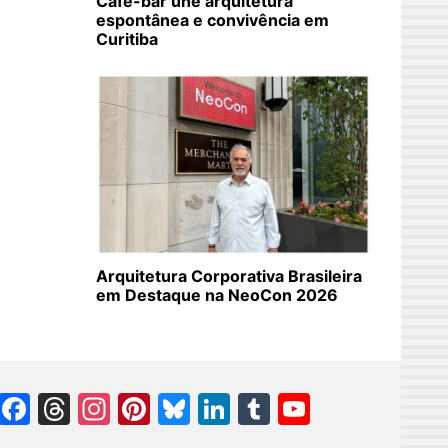
Café-bar une arquitetura
espontânea e convivência em
Curitiba
Arquitetura Corporativa Brasileira
em Destaque na NeoCon 2026
Facebook
Threads
Instagram
Pinterest
Bluesky
LinkedIn
Tumblr
YouTube
Channel