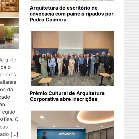
Arquitetura de escritório de
advocacia com painéis ripados por
Pedro Coimbra
a grife
aca o
eriores
alianas
ços da
Prêmio Cultural de Arquitetura
icado
Corporativa abre inscrições
an
 região
afisa. O
reas
nado […]