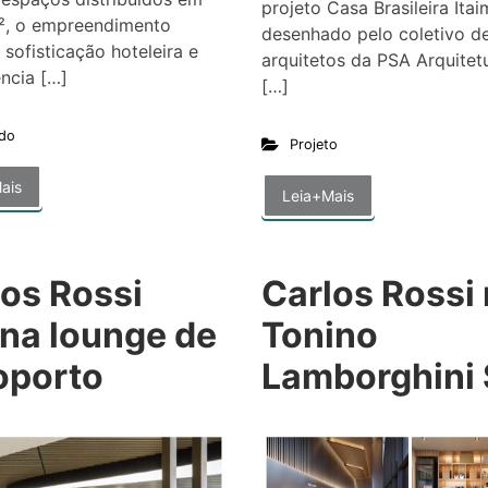
projeto Casa Brasileira Itai
², o empreendimento
desenhado pelo coletivo d
sofisticação hoteleira e
arquitetos da PSA Arquitet
ncia […]
[…]
do
Projeto
ais
Leia+Mais
los Rossi
Carlos Rossi
ina lounge de
Tonino
oporto
Lamborghini