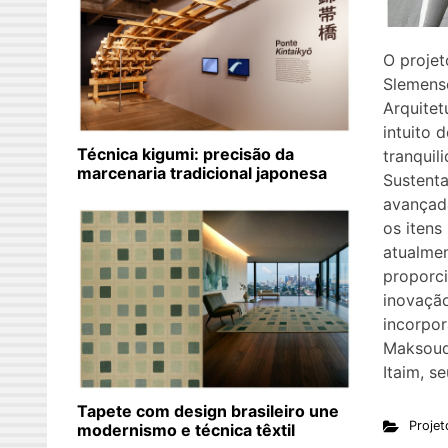
O projet
Slemenso
Arquitet
intuito d
Técnica kigumi: precisão da
tranquil
marcenaria tradicional japonesa
Sustenta
avançad
os itens
atualme
proporc
inovação
incorpo
Maksoud
Itaim, s
Tapete com design brasileiro une
Projet
modernismo e técnica têxtil