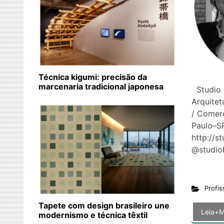
Técnica kigumi: precisão da
marcenaria tradicional japonesa
Studio 
Arquitet
/ Comerc
Paulo–S
http://s
@studio
Profis
Tapete com design brasileiro une
Leia+M
modernismo e técnica têxtil