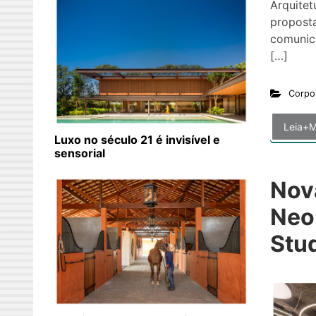
Arquitet
proposta
comunica
[…]
Corpo
Leia+M
Luxo no século 21 é invisível e
sensorial
Nov
Neo
Stu