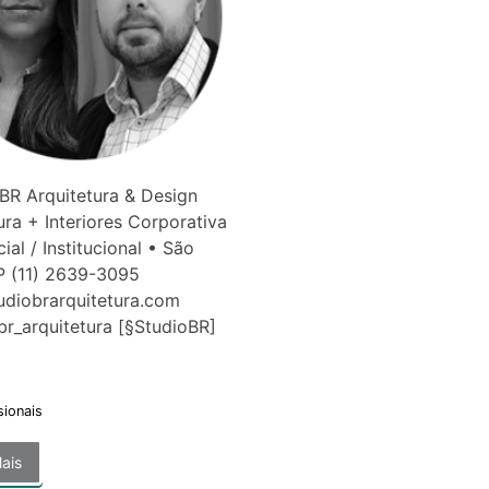
BR Arquitetura & Design
ura + Interiores Corporativa
ial / Institucional • São
P (11) 2639-3095
tudiobrarquitetura.com
br_arquitetura [§StudioBR]
sionais
ais