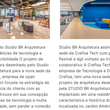
do Studio BR Arquitetura
Studio BR Arquitetura assi
ências de tecnologia e
sede da Crefisa Tech com 
exibilidade O projeto de
flexível e ágil voltado ao t
ura desenhado pelo Studio
colaborativo A Crefisa Tec
tetura para a nova sede da
empresa de Tecnologia e Di
 empresa de open
Crefisa, tem uma nova sed
on focada na estratégia de
projeto de arquitetura des
cia do cliente com as
pela STUDIO BR Arquitetura
 trouxe em sua concepção
Implantado em uma residên
ias de tecnologia e muita
característica e histórica do
idade, sem perder a conexão
localizada no Jardim Amér