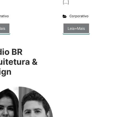
[…]
rativo
Corporativo
ais
Leia+Mais
dio BR
itetura &
ign