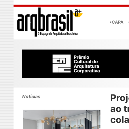
Skip to main content
•CAPA
Proj
Notícias
ao t
col