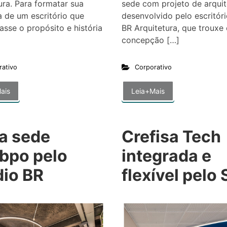
ura. Para formatar sua
sede com projeto de arquit
 de um escritório que
desenvolvido pelo escritór
sse o propósito e história
BR Arquitetura, que trouxe
concepção […]
rativo
Corporativo
ais
Leia+Mais
a sede
Crefisa Tech
bpo pelo
integrada e
dio BR
flexível pelo 