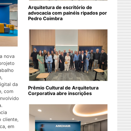
Arquitetura de escritório de
advocacia com painéis ripados por
Pedro Coimbra
na nova
projeto
rabalho
h,
gital da
Prêmio Cultural de Arquitetura
e, com
Corporativa abre inscrições
envolvido
.
cia
 cliente,
ica, em