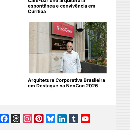
Café-bar une arquitetura
espontânea e convivência em
Curitiba
Arquitetura Corporativa Brasileira
em Destaque na NeoCon 2026
Facebook
Threads
Instagram
Pinterest
Bluesky
LinkedIn
Tumblr
YouTube
Channel