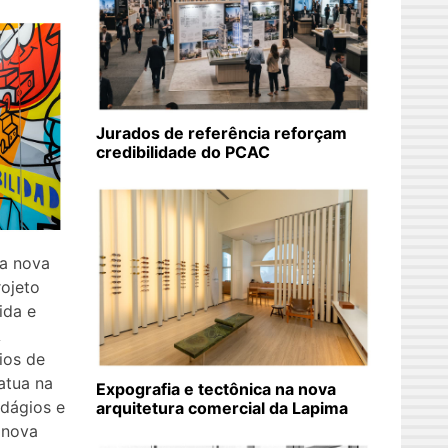
Jurados de referência reforçam
credibilidade do PCAC
na nova
ojeto
ida e
A
ios de
atua na
Expografia e tectônica na nova
edágios e
arquitetura comercial da Lapima
 nova