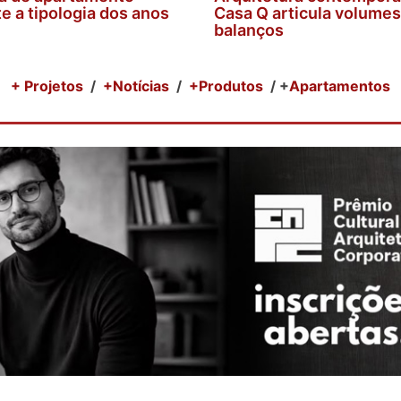
e a tipologia dos anos
Casa Q articula volumes
balanços
+ Projetos
/
+Notícias
/
+Produtos
/ +
Apartamentos