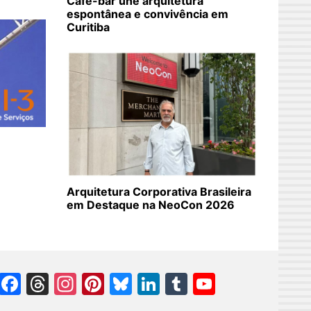
Café-bar une arquitetura
espontânea e convivência em
Curitiba
Arquitetura Corporativa Brasileira
em Destaque na NeoCon 2026
Facebook
Threads
Instagram
Pinterest
Bluesky
LinkedIn
Tumblr
YouTube
Channel