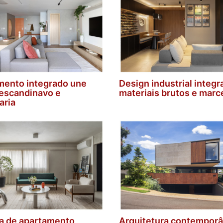
mento integrado une
Design industrial integr
escandinavo e
materiais brutos e marc
aria
a de apartamento
Arquitetura contemporâ