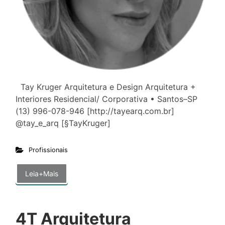
Tay Kruger Arquitetura e Design Arquitetura +
Interiores Residencial/ Corporativa • Santos–SP
(13) 996-078-946 [http://tayearq.com.br]
@tay_e_arq [§TayKruger]
Profissionais
Leia+Mais
4T Arquitetura