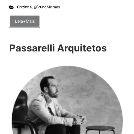
Cozinha
,
§BrunoMoraes
Leia+Mais
Passarelli Arquitetos