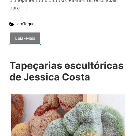
planejamento cuidadoso. Elementos essenciais
para […]
arqToque
Leia+Mais
Tapeçarias escultóricas
de Jessica Costa