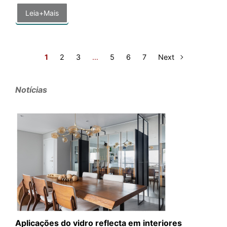
Leia+Mais
1
2
3
…
5
6
7
Next
Notícias
Aplicações do vidro reflecta em interiores