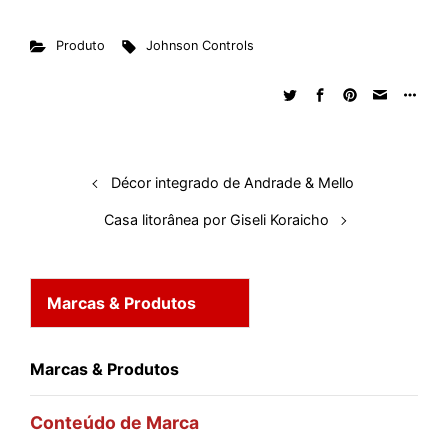
n
c
a
d
r
n
u
m
a
Produto
Johnson Controls
k
e
t
d
e
t
e
b
r
e
b
s
i
a
e
s
l
e
d
o
A
t
d
r
k
r
I
o
p
s
e
y
n
k
p
s
Décor integrado de Andrade & Mello
t
Casa litorânea por Giseli Koraicho
Marcas & Produtos
Marcas & Produtos
Conteúdo de Marca