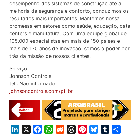
desempenho dos sistemas de construção até a
melhoria da segurança e conforto, conduzimos os
resultados mais importantes. Mantemos nossa
promessa em setores como saúde, educação, data
centers e manufatura. Com uma equipe global de
105.000 especialistas em mais de 150 países e
mais de 130 anos de inovação, somos o poder por
trás da missão de nossos clientes.
Serviço
Johnson Controls
tel.: Não informado
johnsoncontrols.com/pt_br
L
X
F
W
R
T
P
B
T
S
i
a
h
e
h
i
l
u
h