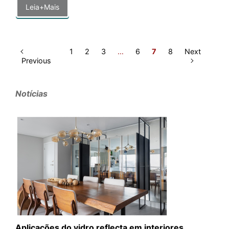
Leia+Mais
1
2
3
…
6
7
8
Next
Previous
Notícias
Aplicações do vidro reflecta em interiores