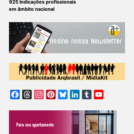
925 Indicações profissionais
em âmbito nacional
Facebook
Threads
Instagram
Pinterest
Bluesky
LinkedIn
Tumblr
YouTu
Chann