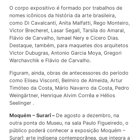
O corpo expositivo é formado por trabalhos de
nomes icônicos da história da arte brasileira,
como Di Cavalcanti, Anita Malfatti, Rego Monteiro,
Victor Brecheret, Lasar Segall, Tarsila do Amaral,
Flávio de Carvalho, Ismael Nery e Cícero Dias.
Destaque, também, para maquetes dos arquitetos
Victor Dubugras, Antonio Garcia Moya, Gregori
Warchavchik e Flávio de Carvalho.
Figuram, ainda, obras de antecessores do período
como Eliseu Visconti, Belmiro de Almeida, Artur
Timóteo da Costa, Mário Navarro da Costa, Pedro
Weingärtner, Henrique Alvim Corrêa e Hélios
Seelinger .
Moquém – Surarî –
De agosto a dezembro, na
outra ponta do Museu, na sala Paulo Figueiredo, o
público poderá conhecer a exposição Moquém –
Surarî: arte indígena contemporânea, que integra a