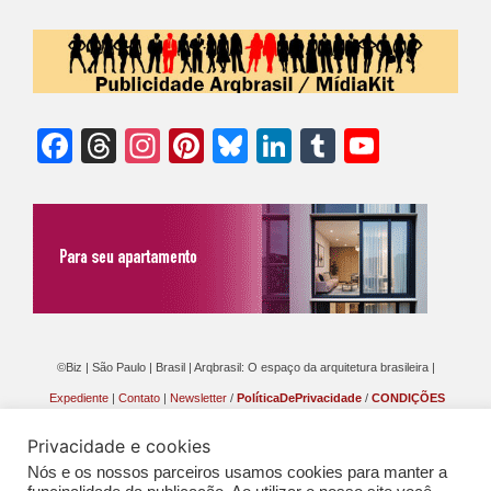
Facebook
Threads
Instagram
Pinterest
Bluesky
LinkedIn
Tumblr
YouTu
Chann
©Biz | São Paulo | Brasil | Arqbrasil: O espaço da arquitetura brasileira |
Expediente
|
Contato
|
Newsletter
/
PolíticaDePrivacidade
/
CONDIÇÕES
GERAIS DE PUBLICAÇÃO (CGP
)
Privacidade e cookies
Nós e os nossos parceiros usamos cookies para manter a