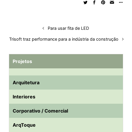
d
o
A
t
d
r
k
r
I
o
p
s
e
y
n
k
p
s
Para usar fita de LED
t
Trisoft traz performance para a indústria da construção
Projetos
Arquitetura
Interiores
Corporativo / Comercial
ArqToque