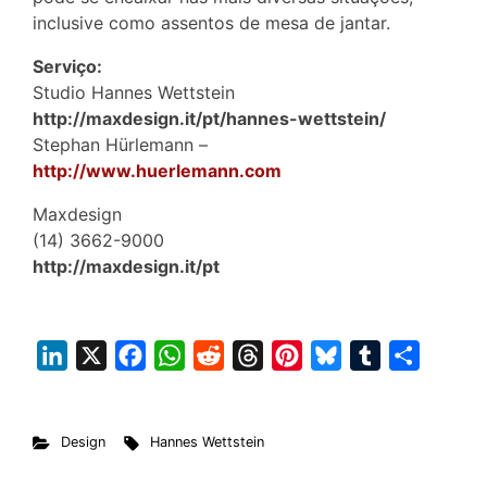
inclusive como assentos de mesa de jantar.
Serviço:
Studio Hannes Wettstein
http://maxdesign.it/pt/hannes-wettstein/
Stephan Hürlemann –
http://www.huerlemann.com
Maxdesign
(14) 3662-9000
http://maxdesign.it/pt
L
X
F
W
R
T
P
B
T
S
i
a
h
e
h
i
l
u
h
n
c
a
d
r
n
u
m
a
Design
Hannes Wettstein
k
e
t
d
e
t
e
b
r
e
b
s
i
a
e
s
l
e