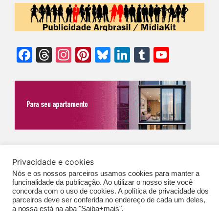
Facebook
Threads
Instagram
Pinterest
Bluesky
LinkedIn
Tumblr
YouTu
Chann
©Biz | São Paulo | Brasil | Arqbrasil: O espaço da arquitetura brasileira |
Privacidade e cookies
Expediente
|
Contato
|
Newsletter
/
PolíticaDePrivacidade
/
CONDIÇÕES
Nós e os nossos parceiros usamos cookies para manter a
GERAIS DE PUBLICAÇÃO (CGP
)
funcinalidade da publicação. Ao utilizar o nosso site você
concorda com o uso de cookies. A política de privacidade dos
parceiros deve ser conferida no endereço de cada um deles,
a nossa está na aba "Saiba+mais".