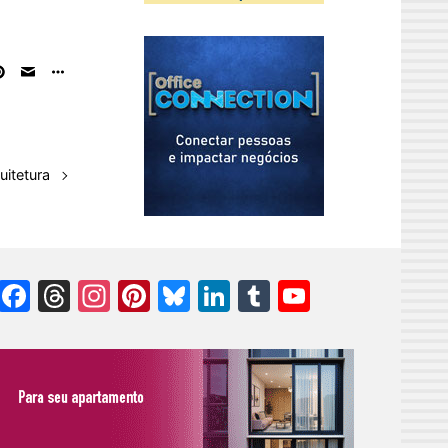
uitetura
Facebook
Threads
Instagram
Pinterest
Bluesky
LinkedIn
Tumblr
YouTube
Channel