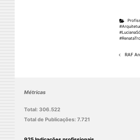
i
n
Profis
k
#Arquitetur
e
#LucianaSó
#RenataTr
d
I
RAF Ar
n
Métricas
Total:
306.522
Total de Publicações:
7.721
925 Indicações profissionais