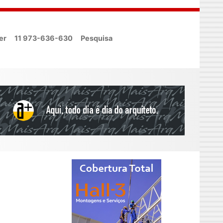
er
11 973-636-630
Pesquisa