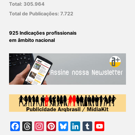
Total:
305.964
Total de Publicações:
7.722
925 Indicações profissionais
em âmbito nacional
Facebook
Threads
Instagram
Pinterest
Bluesky
LinkedIn
Tumblr
YouTu