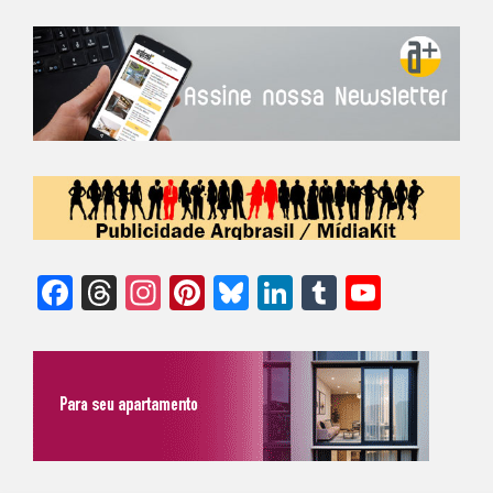
Facebook
Threads
Instagram
Pinterest
Bluesky
LinkedIn
Tumblr
YouTu
Chann