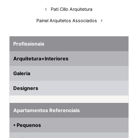
n
k
p
s
Pati Cillo Arquitetura
t
Painel Arquitetos Associados
Profissionais
Arquitetura+Interiores
Galeria
Designers
Apartamentos Referenciais
• Pequenos