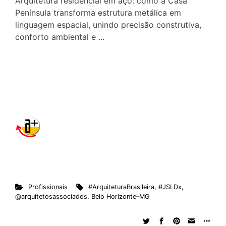
Arquitetura residencial em aço: como a Casa
Península transforma estrutura metálica em
linguagem espacial, unindo precisão construtiva,
conforto ambiental e ...
Profissionais
#ArquiteturaBrasileira
,
#JSLDx
,
@arquitetosassociados
,
Belo Horizonte–MG