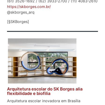
(61) 3526-1692 / (62) 3933-2700 / (11) 4083-2610
https://skborges.com.br/
@skborges_arq
[§SKBorges]
Arquitetura escolar do SK Borges alia
flexibilidade e biofilia
Arquitetura escolar inovadora em Brasília