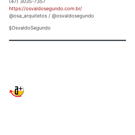
(47) 3035-7357
https://osvaldosegundo.com.br/
@osa_arquitetos / @osvaldosegundo
§OsvaldoSegundo