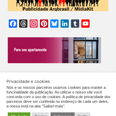
Facebook
Threads
Instagram
Pinterest
Bluesky
LinkedIn
Tumblr
YouTu
Chann
©Biz | São Paulo | Brasil | Arqbrasil: O espaço da arquitetura brasileira |
Privacidade e cookies
Expediente
|
Contato
|
Newsletter
/
PolíticaDePrivacidade
/
CONDIÇÕES
Nós e os nossos parceiros usamos cookies para manter a
GERAIS DE PUBLICAÇÃO (CGP
)
funcinalidade da publicação. Ao utilizar o nosso site você
concorda com o uso de cookies. A política de privacidade dos
parceiros deve ser conferida no endereço de cada um deles,
a nossa está na aba "Saiba+mais".