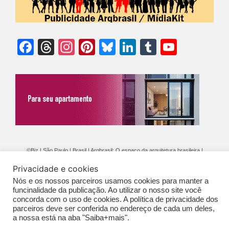
Facebook
Threads
Instagram
Pinterest
Bluesky
LinkedIn
Tumblr
YouTu
Chann
©Biz | São Paulo | Brasil | Arqbrasil: O espaço da arquitetura brasileira |
Expediente
|
Contato
|
Newsletter
/
PolíticaDePrivacidade
/
CONDIÇÕES
Privacidade e cookies
GERAIS DE PUBLICAÇÃO (CGP
)
Nós e os nossos parceiros usamos cookies para manter a
funcinalidade da publicação. Ao utilizar o nosso site você
concorda com o uso de cookies. A política de privacidade dos
parceiros deve ser conferida no endereço de cada um deles,
a nossa está na aba "Saiba+mais".