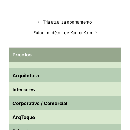
I
o
p
s
e
y
n
k
p
s
t
Tria atualiza apartamento
Futon no décor de Karina Korn
Projetos
Arquitetura
Interiores
Corporativo / Comercial
ArqToque