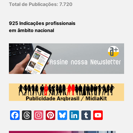
Total de Publicações:
7.720
925 Indicações profissionais
em âmbito nacional
Facebook
Threads
Instagram
Pinterest
Bluesky
LinkedIn
Tumblr
YouTu
Chann