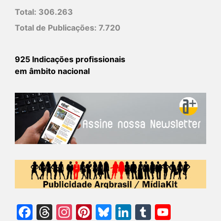
Total:
306.263
Total de Publicações:
7.720
925 Indicações profissionais
em âmbito nacional
Facebook
Threads
Instagram
Pinterest
Bluesky
LinkedIn
Tumblr
YouTu