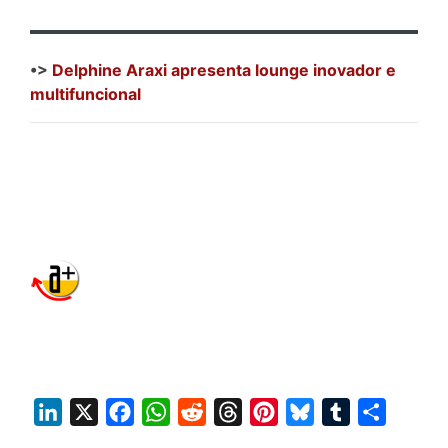
•>
Delphine Araxi apresenta lounge inovador e
multifuncional
L
X
F
W
R
T
P
B
T
S
i
a
h
e
h
i
l
u
h