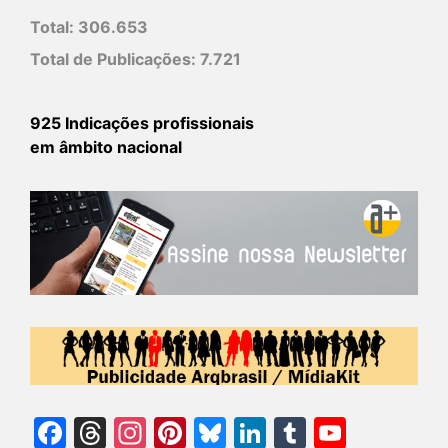
Total:
306.653
Total de Publicações:
7.721
925 Indicações profissionais
em âmbito nacional
Facebook
Threads
Instagram
Pinterest
Bluesky
LinkedIn
Tumblr
YouTu