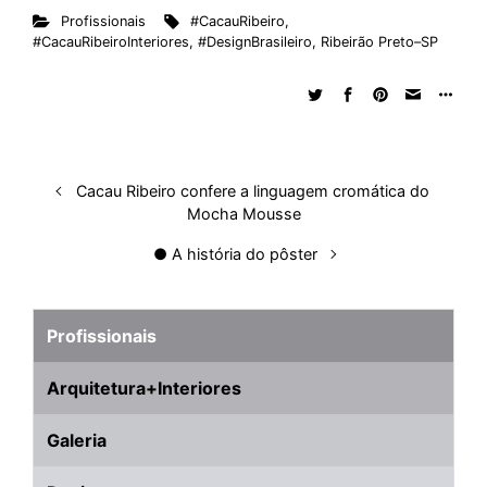
Profissionais
#CacauRibeiro
,
k
e
t
d
e
t
e
b
r
#CacauRibeiroInteriores
,
#DesignBrasileiro
,
Ribeirão Preto–SP
e
b
s
i
a
e
s
l
e
d
o
A
t
d
r
k
r
I
o
p
s
e
y
n
k
p
s
t
Cacau Ribeiro confere a linguagem cromática do
Mocha Mousse
● A história do pôster
Profissionais
Arquitetura+Interiores
Galeria