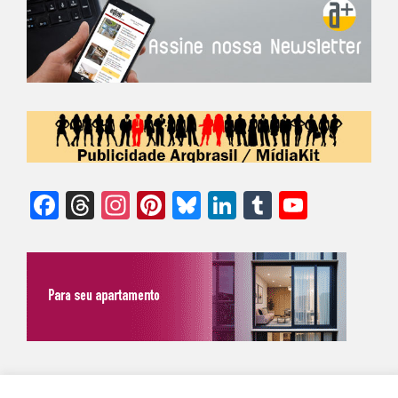
Facebook
Threads
Instagram
Pinterest
Bluesky
LinkedIn
Tumblr
YouTu
Chann
©Biz | São Paulo | Brasil | Arqbrasil: O espaço da arquitetura brasileira |