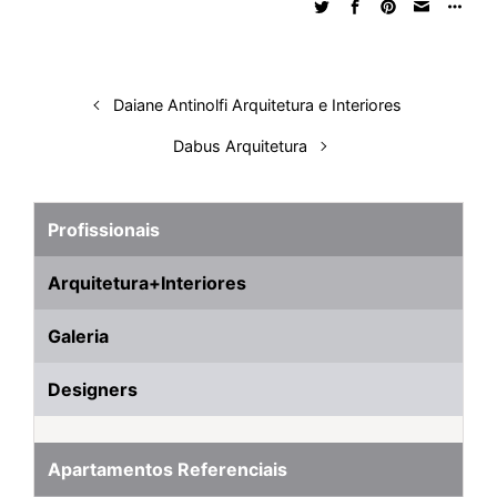
I
o
p
s
e
y
n
k
p
s
t
Daiane Antinolfi Arquitetura e Interiores
Dabus Arquitetura
Profissionais
Arquitetura+Interiores
Galeria
Designers
Apartamentos Referenciais