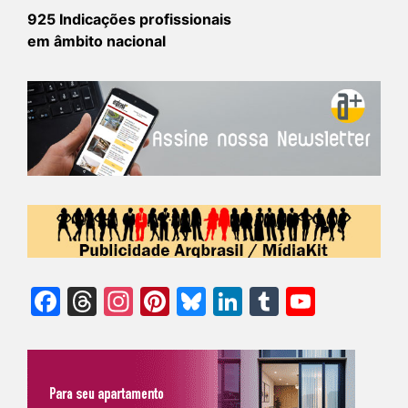
925 Indicações profissionais
em âmbito nacional
Facebook
Threads
Instagram
Pinterest
Bluesky
LinkedIn
Tumblr
YouTu
Chann