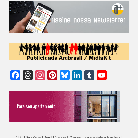
Facebook
Threads
Instagram
Pinterest
Bluesky
LinkedIn
Tumblr
YouTu
Chann
©Biz | São Paulo | Brasil | Arqbrasil: O espaço da arquitetura brasileira |