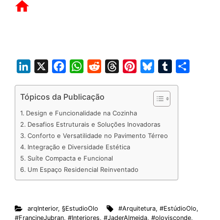
L
X
F
W
R
T
P
B
T
S
i
a
h
e
h
i
l
u
h
n
c
a
d
r
n
u
m
a
Tópicos da Publicação
k
e
t
d
e
t
e
b
r
Design e Funcionalidade na Cozinha
e
b
s
i
a
e
s
l
e
Desafios Estruturais e Soluções Inovadoras
d
o
A
t
d
r
k
r
Conforto e Versatilidade no Pavimento Térreo
Integração e Diversidade Estética
I
o
p
s
e
y
Suíte Compacta e Funcional
n
k
p
s
Um Espaço Residencial Reinventado
t
arqInterior
,
§EstudioOlo
#Arquitetura
,
#EstúdioOlo
,
#FrancineJubran
,
#Interiores
,
#JaderAlmeida
,
#olovisconde
,