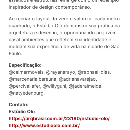
estéticos e estruturais, emerge como um exemplo
inspirador de design contemporâneo.
Ao recriar o layout do zero e valorizar cada metro
quadrado, o Estúdio Olo demonstra sua prática na
arquitetura e desenho, proporcionando ao jovem
casal ambientes que refletem sua identidade e
moldam sua experiência de vida na cidade de São
Paulo.
Especificação:
@celmarmoveis, @rayanarayo, @raphael_dias,
@marcenaria.barauna, @adrianavarejao,
@percivallafer, @willyguhl, @jaderalmeida,
@natyedenburg.
Contato:
Estúdio Olo
https://arqbrasil.com.br/23180/estudio-olo/
http://www.estudioolo.com.br/