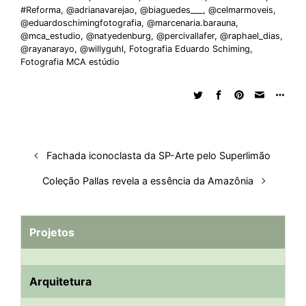
#Reforma
,
@adrianavarejao
,
@biaguedes___
,
@celmarmoveis
,
@eduardoschimingfotografia
,
@marcenaria.barauna
,
@mca_estudio
,
@natyedenburg
,
@percivallafer
,
@raphael_dias
,
@rayanarayo
,
@willyguhl
,
Fotografia Eduardo Schiming
,
Fotografia MCA estúdio
Fachada iconoclasta da SP-Arte pelo Superlimão
Coleção Pallas revela a essência da Amazônia
Projetos
Arquitetura