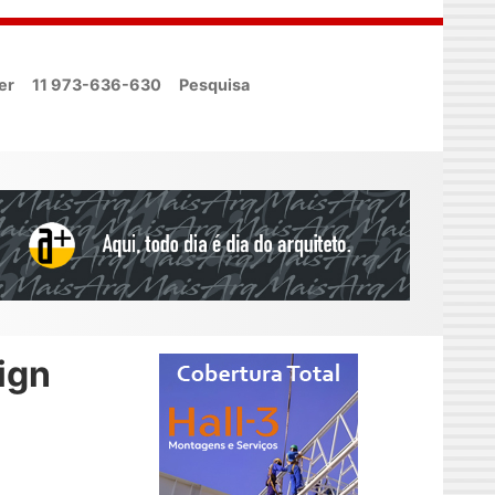
er
11 973-636-630
Pesquisa
ign