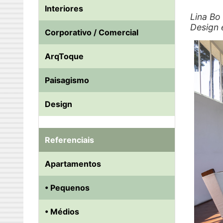
Interiores
Lina Bo
Design 
Corporativo / Comercial
ArqToque
Paisagismo
Design
Referenciais
Apartamentos
• Pequenos
• Médios