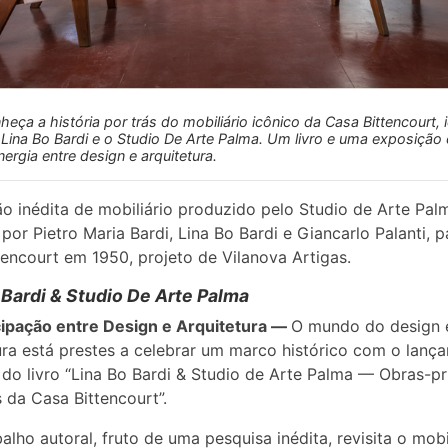
heça a história por trás do mobiliário icônico da Casa Bittencourt, 
 Lina Bo Bardi e o Studio De Arte Palma. Um livro e uma exposição
nergia entre design e arquitetura.
o inédita de mobiliário produzido pelo Studio de Arte Pal
por Pietro Maria Bardi, Lina Bo Bardi e Giancarlo Palanti, p
tencourt em 1950, projeto de Vilanova Artigas.
 Bardi & Studio De Arte Palma
cipação entre Design e Arquitetura —
O mundo do design 
ura está prestes a celebrar um marco histórico com o lanç
 do livro “Lina Bo Bardi & Studio de Arte Palma — Obras-p
s da Casa Bittencourt”.
balho autoral, fruto de uma pesquisa inédita, revisita o mobi