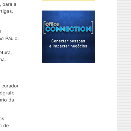
, para a
tigas.
a
ão Paulo.
etura,
ma.
o curador
tógrafo
rio da
os
m de