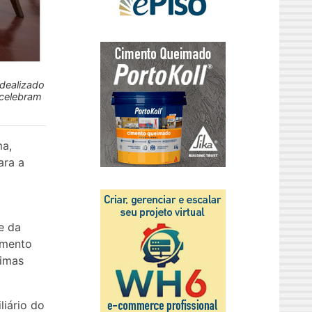
idealizado
 celebram
ma,
ara a
e da
amento
rimas
liário do