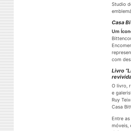
Studio d
emblemát
Casa Bi
Um Ícon
Bittenco
Encomend
represen
com dest
Livro “
revivid
O livro,
e galeri
Ruy Teix
Casa Bit
Entre as
móveis, 