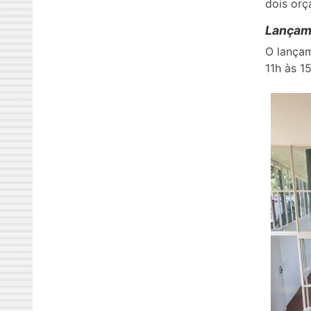
dois orç
Lançame
O lançam
11h às 1