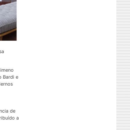
sa
Jimeno
 Bardi e
dernos
ncia de
ribuído a