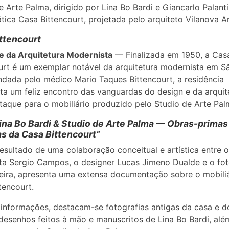
e Arte Palma, dirigido por Lina Bo Bardi e Giancarlo Palanti
ica Casa Bittencourt, projetada pelo arquiteto Vilanova Ar
ttencourt
e da Arquitetura Modernista
— Finalizada em 1950, a Cas
urt é um exemplar notável da arquitetura modernista em S
ada pelo médico Mario Taques Bittencourt, a residência
ta um feliz encontro das vanguardas do design e da arquit
aque para o mobiliário produzido pelo Studio de Arte Pal
Lina Bo Bardi & Studio de Arte Palma — Obras-primas
as da Casa Bittencourt”
 resultado de uma colaboração conceitual e artística entre 
sta Sergio Campos, o designer Lucas Jimeno Dualde e o fo
eira, apresenta uma extensa documentação sobre o mobiliá
tencourt.
 informações, destacam-se fotografias antigas da casa e d
desenhos feitos à mão e manuscritos de Lina Bo Bardi, alé