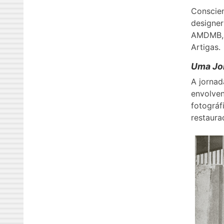
Conscien
designer
AMDMB, p
Artigas.
Uma Jo
A jornad
envolven
fotográf
restaura