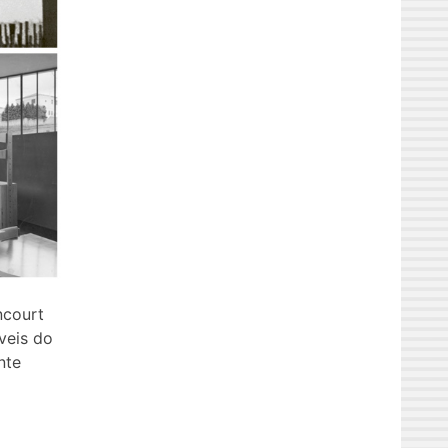
ncourt
veis do
nte