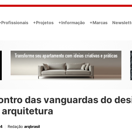
•Profissionais
+Projetos
+Informação
+Marcas
Newslett
ontro das vanguardas do des
 arquitetura
24
Redação
arqbrasil