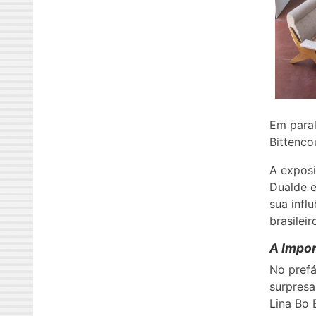
Em paral
Bittenco
A exposi
Dualde e
sua infl
brasileir
A Impor
No prefá
surpresa
Lina Bo 