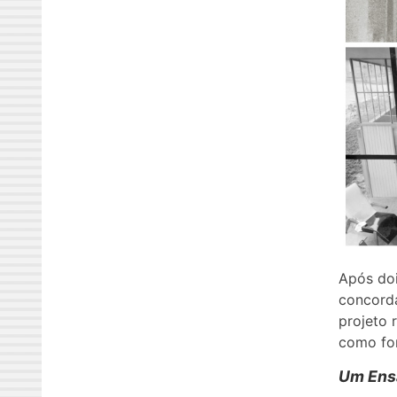
Após doi
concorda
projeto 
como for
Um Ens