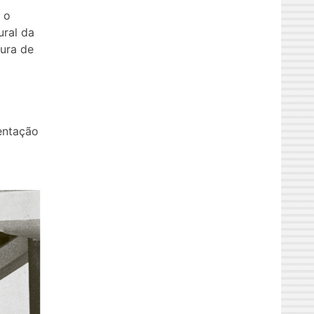
 o
ural da
tura de
entação