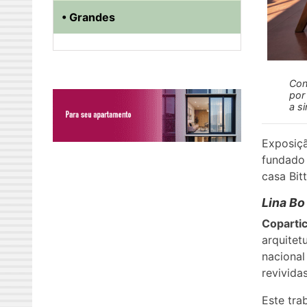
• Grandes
Con
por
a si
Exposiçã
fundado 
casa Bit
Lina Bo
Coparti
arquitet
nacional
revivida
Este tra