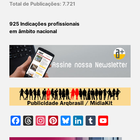
Total de Publicações:
7.721
925 Indicações profissionais
em âmbito nacional
Facebook
Threads
Instagram
Pinterest
Bluesky
LinkedIn
Tumblr
YouTu
Chann