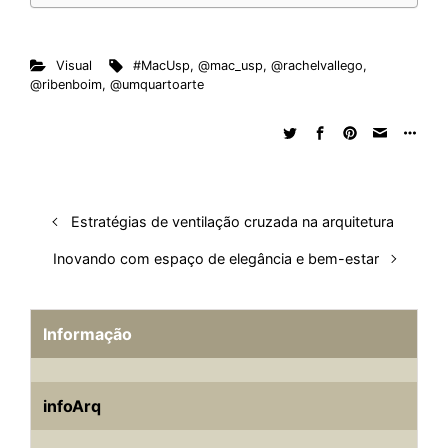
t
Visual
#MacUsp
,
@mac_usp
,
@rachelvallego
,
@ribenboim
,
@umquartoarte
Estratégias de ventilação cruzada na arquitetura
Inovando com espaço de elegância e bem-estar
Informação
infoArq