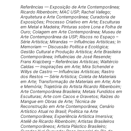
Referências — Exposição de Arte Contemporânea;
Ricardo Ribenboim; MAC USP; Rachel Vallego;
Arquitetura e Arte Contemporânea; Curadoria de
Exposições; Processo Criativo em Arte; Esculturas
em Metal e Madeira; Pinturas sobre Lona e Folha de
Ouro; Colagem em Arte Contemporânea; Museu de
Arte Contemporânea da USP; Riscos no Espaço –
Série Artística; Mirandas — Influências Artísticas; In
Memoriam — Discussão Política e Ecológica;
Gestão Cultural e Produção Artística; Arte Brasileira
Contemporânea; Influências de José Resende;
Frans Krajcberg – Referências Artísticas; Waltércio
Caldas — Inspirações em Arte; Mira Schendel e
Willys de Castro — Influências Artísticas; Rastro
dos Restos — Série Artística; Coleta de Materiais
em Arte; Transformação de Materiais em Arte; Arte
e Memória; Trajetória do Artista Ricardo Ribenboim;
Arte Contemporânea Brasileira; Metais Fundidos em
Esculturas; Arte com Cacos e Gravetos; Raízes do
Mangue em Obras de Arte; Técnica de
Reconstrução em Arte Contemporânea; Cenário
Artístico Atual no Brasil; Poética na Arte
Contemporânea; Experiência Artística Imersiva;
Ateliê de Ricardo Ribenboim; Artistas Brasileiros
Contemporâneos; Artista Plástico Brasileiro;