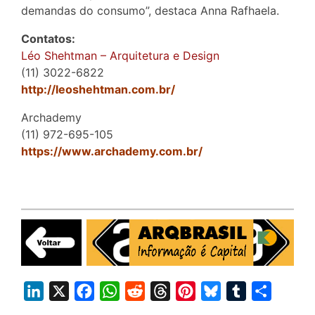
demandas do consumo”, destaca Anna Rafhaela.
Contatos:
Léo Shehtman – Arquitetura e Design
(11) 3022-6822
http://leoshehtman.com.br/
Archademy
(11) 972-695-105
https://www.archademy.com.br/
L
X
F
W
R
T
P
B
T
S
i
a
h
e
h
i
l
u
h