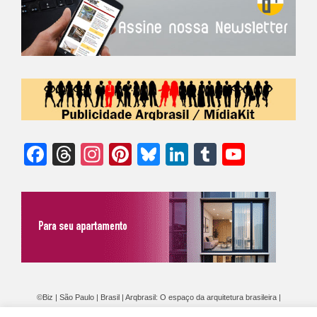
Facebook
Threads
Instagram
Pinterest
Bluesky
LinkedIn
Tumblr
YouTu
Chann
©Biz | São Paulo | Brasil | Arqbrasil: O espaço da arquitetura brasileira |
Expediente
|
Contato
|
Newsletter
/
PolíticaDePrivacidade
/
CONDIÇÕES