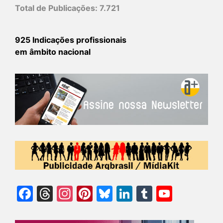
Total de Publicações:
7.721
925 Indicações profissionais
em âmbito nacional
Facebook
Threads
Instagram
Pinterest
Bluesky
LinkedIn
Tumblr
YouTu
Chann