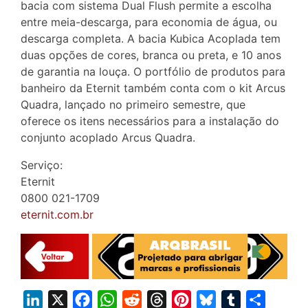
bacia com sistema Dual Flush permite a escolha
entre meia-descarga, para economia de água, ou
descarga completa. A bacia Kubica Acoplada tem
duas opções de cores, branca ou preta, e 10 anos
de garantia na louça. O portfólio de produtos para
banheiro da Eternit também conta com o kit Arcus
Quadra, lançado no primeiro semestre, que
oferece os itens necessários para a instalação do
conjunto acoplado Arcus Quadra.
Serviço:
Eternit
0800 021-1709
eternit.com.br
L
X
F
W
R
T
P
B
T
S