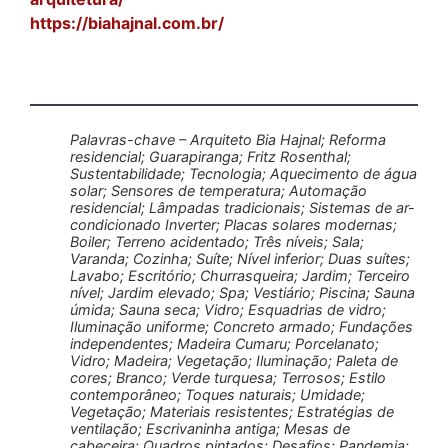
https://biahajnal.com.br/
Palavras-chave – Arquiteto Bia Hajnal; Reforma
residencial; Guarapiranga; Fritz Rosenthal;
Sustentabilidade; Tecnologia; Aquecimento de água
solar; Sensores de temperatura; Automação
residencial; Lâmpadas tradicionais; Sistemas de ar-
condicionado Inverter; Placas solares modernas;
Boiler; Terreno acidentado; Três níveis; Sala;
Varanda; Cozinha; Suíte; Nível inferior; Duas suítes;
Lavabo; Escritório; Churrasqueira; Jardim; Terceiro
nível; Jardim elevado; Spa; Vestiário; Piscina; Sauna
úmida; Sauna seca; Vidro; Esquadrias de vidro;
Iluminação uniforme; Concreto armado; Fundações
independentes; Madeira Cumaru; Porcelanato;
Vidro; Madeira; Vegetação; Iluminação; Paleta de
cores; Branco; Verde turquesa; Terrosos; Estilo
contemporâneo; Toques naturais; Umidade;
Vegetação; Materiais resistentes; Estratégias de
ventilação; Escrivaninha antiga; Mesas de
cabeceira; Quadros pintados; Desafios; Pandemia;