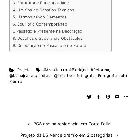
d
o
A
t
d
r
k
r
Estrutura e Funcionalidade
Um Spa de Desafios Técnicos
I
o
p
s
e
y
Harmonizando Elementos
n
k
p
s
Equilíbrio Contemporâneo
t
Passado e Presente na Decoração
Desafios e Superando Obstáculos
Celebração do Passado e do Futuro
Projeto
#Arquitetura
,
#BiaHajnal
,
#Reforma
,
@biahajnal_arquitetura
,
@juliaribeirofotografia
,
Fotografia Julia
Ribeiro
PSA assina residencial em Porto Feliz
Projeto da LG vence prêmio em 2 categorias