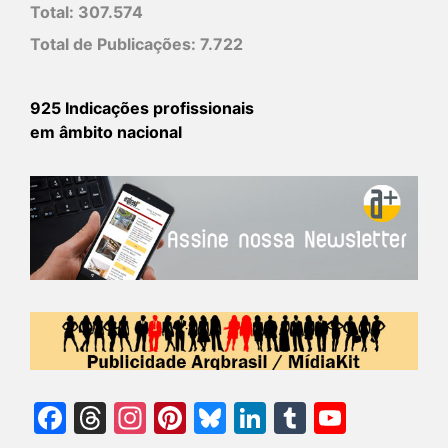
Total:
307.574
Total de Publicações:
7.722
925 Indicações profissionais
em âmbito nacional
Facebook
Threads
Instagram
Pinterest
Bluesky
LinkedIn
Tumblr
YouTu