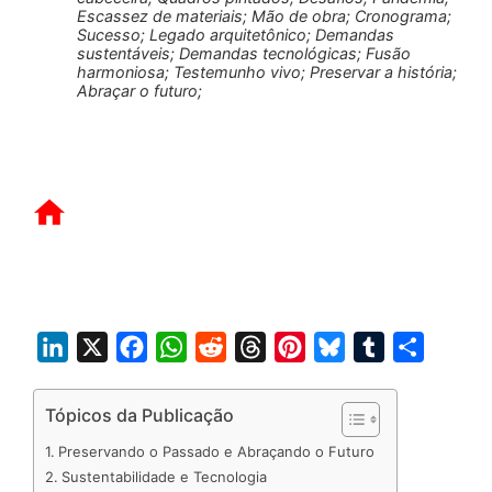
Escassez de materiais; Mão de obra; Cronograma;
Sucesso; Legado arquitetônico; Demandas
sustentáveis; Demandas tecnológicas; Fusão
harmoniosa; Testemunho vivo; Preservar a história;
Abraçar o futuro;
L
X
F
W
R
T
P
B
T
S
i
a
h
e
h
i
l
u
h
n
c
a
d
r
n
u
m
a
Tópicos da Publicação
k
e
t
d
e
t
e
b
r
Preservando o Passado e Abraçando o Futuro
e
b
s
i
a
e
s
l
e
Sustentabilidade e Tecnologia