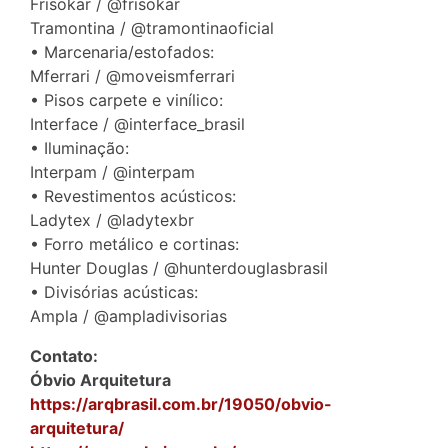
Frisokar / @frisokar
Tramontina / @tramontinaoficial
• Marcenaria/estofados:
Mferrari / @moveismferrari
• Pisos carpete e vinílico:
Interface / @interface_brasil
• Iluminação:
Interpam / @interpam
• Revestimentos acústicos:
Ladytex / @ladytexbr
• Forro metálico e cortinas:
Hunter Douglas / @hunterdouglasbrasil
• Divisórias acústicas:
Ampla / @ampladivisorias
Contato:
Óbvio Arquitetura
https://arqbrasil.com.br/19050/obvio-
arquitetura/