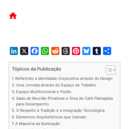
L
X
F
W
R
T
P
B
T
S
i
a
h
e
h
i
l
u
h
n
c
a
d
r
n
u
m
a
Tópicos da Publicação
k
e
t
d
e
t
e
b
r
Refletindo a Identidade Corporativa através do Design
e
b
s
i
a
e
s
l
e
Uma Jornada através do Espaço de Trabalho
d
o
A
t
d
r
k
r
Espaço Multifuncional e Fluído
Salas de Reunião Privativas e Área de Café Planejadas
I
o
p
s
e
y
para Desempenho
n
k
p
s
O Respeito à Tradição e a Integração Tecnológica
t
Elementos Arquitetônicos que Cativam
A Maestria da Iluminação