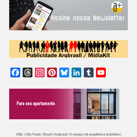
Facebook
Threads
Instagram
Pinterest
Bluesky
LinkedIn
Tumblr
YouTu
Chann
©Biz | São Paulo | Brasil | Arqbrasil: O espaço da arquitetura brasileira |