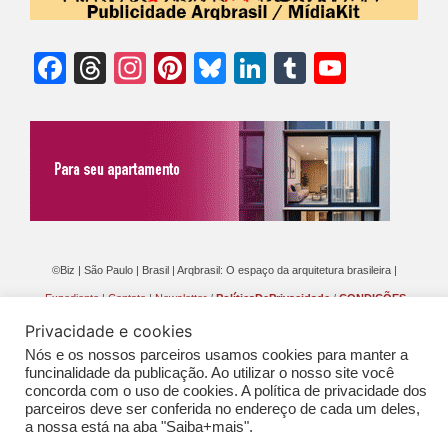
Facebook
Threads
Instagram
Pinterest
Bluesky
LinkedIn
Tumblr
YouTu
Chann
©Biz | São Paulo | Brasil | Arqbrasil: O espaço da arquitetura brasileira |
Expediente
|
Contato
|
Newsletter
/
PolíticaDePrivacidade
/
CONDIÇÕES
GERAIS DE PUBLICAÇÃO (CGP
)
Privacidade e cookies
Nós e os nossos parceiros usamos cookies para manter a
funcinalidade da publicação. Ao utilizar o nosso site você
concorda com o uso de cookies. A política de privacidade dos
parceiros deve ser conferida no endereço de cada um deles,
a nossa está na aba "Saiba+mais".