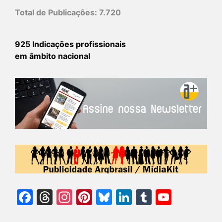
Total de Publicações:
7.720
925 Indicações profissionais
em âmbito nacional
Facebook
Threads
Instagram
Pinterest
Bluesky
LinkedIn
Tumblr
YouTu
Chann