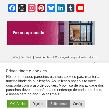
Facebook
Threads
Instagram
Pinterest
Bluesky
LinkedIn
Tumblr
YouTu
Chann
©Biz | São Paulo | Brasil | Arqbrasil: O espaço da arquitetura brasileira |
Expediente
|
Contato
|
Newsletter
/
PolíticaDePrivacidade
/
CONDIÇÕES
Privacidade e cookies
GERAIS DE PUBLICAÇÃO (CGP
)
Nós e os nossos parceiros usamos cookies para manter a
funcinalidade da publicação. Ao utilizar o nosso site você
concorda com o uso de cookies. A política de privacidade dos
parceiros deve ser conferida no endereço de cada um deles,
a nossa está na aba "Saiba+mais".
OK. Aceito
Rejeitar
Saiba+mais
Config