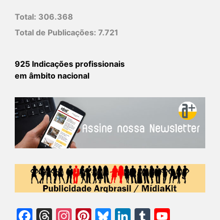
Total:
306.368
Total de Publicações:
7.721
925 Indicações profissionais
em âmbito nacional
Facebook
Threads
Instagram
Pinterest
Bluesky
LinkedIn
Tumblr
YouTu