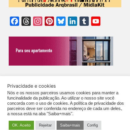
Facebook
Threads
Instagram
Pinterest
Bluesky
LinkedIn
Tumblr
YouTu
Chann
©Biz | São Paulo | Brasil | Arqbrasil: O espaço da arquitetura brasileira |
Privacidade e cookies
Expediente
|
Contato
|
Newsletter
/
PolíticaDePrivacidade
/
CONDIÇÕES
Nós e os nossos parceiros usamos cookies para manter a
GERAIS DE PUBLICAÇÃO (CGP
)
funcinalidade da publicação. Ao utilizar o nosso site você
concorda com o uso de cookies. A política de privacidade dos
parceiros deve ser conferida no endereço de cada um deles,
a nossa está na aba "Saiba+mais".
OK. Aceito
Rejeitar
Saiba+mais
Config