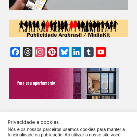
Facebook
Threads
Instagram
Pinterest
Bluesky
LinkedIn
Tumblr
YouTu
Chann
©Biz | São Paulo | Brasil | Arqbrasil: O espaço da arquitetura brasileira |
Privacidade e cookies
Expediente
|
Contato
|
Newsletter
/
PolíticaDePrivacidade
/
CONDIÇÕES
Nós e os nossos parceiros usamos cookies para manter a
GERAIS DE PUBLICAÇÃO (CGP
)
funcinalidade da publicação. Ao utilizar o nosso site você