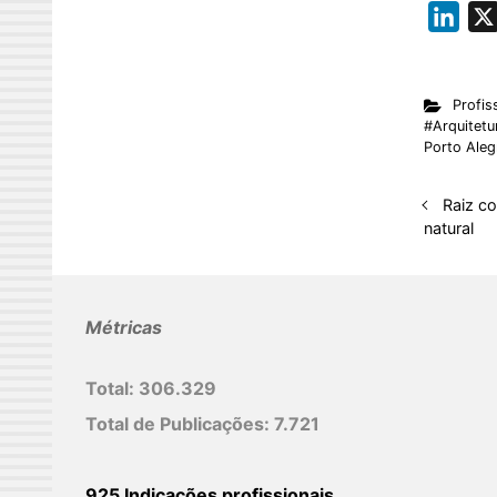
L
i
n
Profis
k
#Arquitetur
e
Porto Aleg
d
I
Raiz co
natural
n
Métricas
Total:
306.329
Total de Publicações:
7.721
925 Indicações profissionais