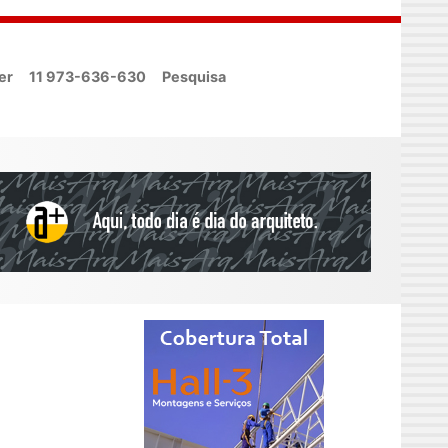
er
11 973-636-630
Pesquisa