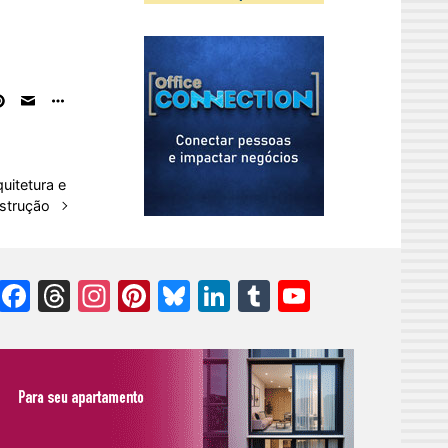
uitetura e
strução
Facebook
Threads
Instagram
Pinterest
Bluesky
LinkedIn
Tumblr
YouTube
Channel