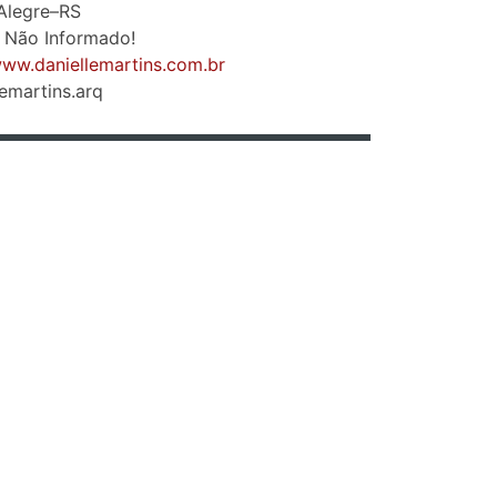
Alegre–RS
 Não Informado!
www.daniellemartins.com.br
emartins.arq